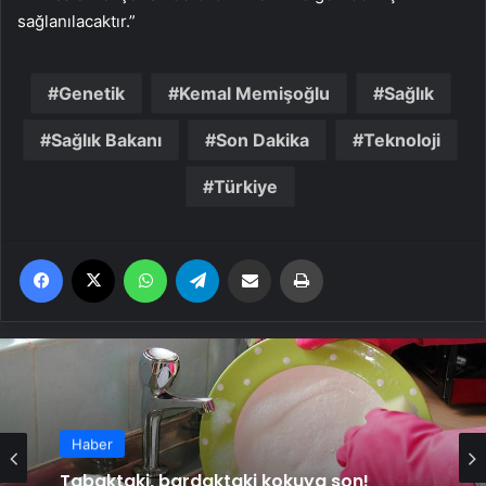
sağlanılacaktır.”
Genetik
Kemal Memişoğlu
Sağlık
Sağlık Bakanı
Son Dakika
Teknoloji
Türkiye
Facebook
X
WhatsApp
Telegram
Email'den paylaş
Yaz
Haber
Tabaktaki, bardaktaki kokuya son!