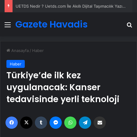
Kompresör Kafası Değişimi mi Yeni Sistem mi? İşletmeniz İçin En İyi Karar
Gazete Havadis
Menü
A
Anasayfa
/
Haber
Haber
Türkiye’de ilk kez
uygulanacak: Kanser
tedavisinde yerli teknoloji
Facebook
X
Tumblr
Messenger
WhatsApp
Telegram
Email'den paylaş