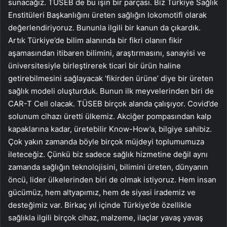
sunacağız. TÜSEB de bu işin bir parçası. Biz Türkiye Sağlık
Enstitüleri Başkanlığını üreten sağlığın lokomotifi olarak
değerlendiriyoruz. Bununla ilgili bir kanun da çıkardık.
Artık Türkiye’de bilim alanında bir fikri olanın fikir
aşamasından itibaren bilimini, araştırmasını, sanayisi ve
üniversitesiyle birleştirerek ticari bir ürün haline
getirebilmesini sağlayacak ‘fikirden ürüne’ diye bir üreten
sağlık modeli oluşturduk. Bunun ilk meyvelerinden biri de
CAR-T Cell olacak. TÜSEB birçok alanda çalışıyor. Covid’de
solunum cihazı üretti ülkemiz. Akciğer pompasından kalp
kapaklarına kadar, üretebilir Know-How’a, bilgiye sahibiz.
Çok yakın zamanda böyle birçok müjdeyi toplumumuza
ileteceğiz. Çünkü biz sadece sağlık hizmetine değil aynı
zamanda sağlığın teknolojisini, bilimini üreten, dünyanın
öncü, lider ülkelerinden biri de olmak istiyoruz. Hem insan
gücümüz, hem altyapımız, hem de siyasi irademiz ve
desteğimiz var. Birkaç yıl içinde Türkiye’de özellikle
sağlıkla ilgili birçok cihaz, malzeme, ilaçlar yavaş yavaş