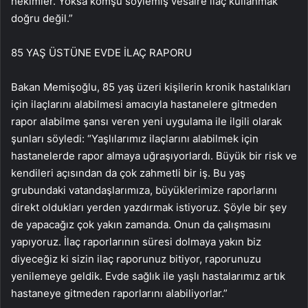
hekimler. Yoksa komşu söylemiş vesaire ilaç kullanmak
doğru değil.”
85 YAŞ ÜSTÜNE EVDE İLAÇ RAPORU
Bakan Memişoğlu, 85 yaş üzeri kişilerin kronik hastalıkları
için ilaçlarını alabilmesi amacıyla hastanelere gitmeden
rapor alabilme şansı veren yeni uygulama ile ilgili olarak
şunları söyledi: “Yaşlılarımız ilaçlarını alabilmek için
hastanelerde rapor almaya uğraşıyorlardı. Büyük bir risk ve
kendileri açısından da çok zahmetli bir iş. Bu yaş
grubundaki vatandaşlarımıza, büyüklerimize raporlarını
direkt oldukları yerden yazdırmak istiyoruz. Şöyle bir şey
de yapacağız çok yakın zamanda. Onun da çalışmasını
yapıyoruz. İlaç raporlarının süresi dolmaya yakın biz
diyeceğiz ki sizin ilaç raporunuz bitiyor, raporunuzu
yenilemeye geldik. Evde sağlık ile yaşlı hastalarımız artık
hastaneye gitmeden raporlarını alabiliyorlar.”