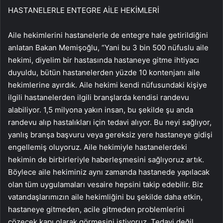
HASTANELERLE ENTEGRE AİLE HEKİMLERİ
Aile hekimlerini hastanelerle de entegre hale getirildiğini
anlatan Bakan Memişoğlu, “Yani bu 3 bin 500 nüfuslu aile
hekimi, diyelim bir hastasında hastaneye gitme ihtiyacı
duyuldu, bütün hastanelerden yüzde 10 kontenjanı aile
hekimlerine ayırdık. Aile hekimi kendi nüfusundaki kişiye
ilgili hastanelerden ilgili branşlarda kendisi randevu
alabiliyor. 1,5 milyona yakın insan, bu şekilde şu anda
randevu alıp hastalıkları için tedavi alıyor. Bu neyi sağlıyor,
yanlış branşa başvuru veya gereksiz yere hastaneye gidişi
engellemiş oluyoruz. Aile hekimiyle hastanelerdeki
hekimin de birbirleriyle haberleşmesini sağlıyoruz artık.
Böylece aile hekiminiz aynı zamanda hastanede yapılacak
olan tüm uygulamaları vesaire hepsini takip edebilir. Biz
vatandaşlarımızın aile hekimliğini bu şekilde daha etkin,
hastaneye gitmeden, acile gitmeden problemlerini
çözecek kapı olarak görmesini istiyoruz. Tedavi değil