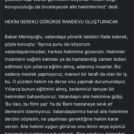
koruyuculuğu da önceleyecek aile hekimlerimiz” dedi.
HEKİM GEREKLİ GÖRÜRSE RANDEVU OLUŞTURACAK
Bakan Memişoğlu, vatandaşa yönelik talebini ifade ederek,
şöyle konuştu: “Ayrıca şunu da istiyorum
vatandaşlarımızdan, herkes hekimine güvensin. Hekimler
insanların sağlıklı kalması ya da hastalandığı zaman tedavi
edilmesi için yıllarca eğitim almış, adanmış insanlar. Biz
sadece meslek yapmıyoruz, manevi bir tarafı da olan bir iş
bu. O yüzden hekim ne derse onu yapmak durumundayız.
Yıllarca bunun eğitimini almış, bedeninizi tanıyan bir
hekimden bahsediyoruz. Vatandaşın aile hekimine gidip,
‘Bu ilacı, bu filmi yaz’ Ya da ‘Beni hastaneye sevk et’
demesini istemiyoruz. Vatandaşlarımız kendi aile hekimine
derdini söylesin, ne yapılması gerektiğine hekim karar
versin. Aile hekimi uygun görürse onu ikinci veya üçüncü
basamak kurumlara sevk edecek. ‘Ben randevu alamadım,