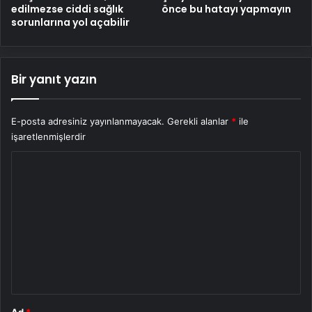
edilmezse ciddi sağlık
önce bu hatayı yapmayın
sorunlarına yol açabilir
Bir yanıt yazın
E-posta adresiniz yayınlanmayacak.
Gerekli alanlar
*
ile
işaretlenmişlerdir
Y
o
r
u
m
*