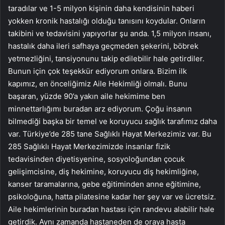
taradılar ve 1-5 milyon kişinin daha kendisinin haberi
yokken kronik hastalığı olduğu tanısını koydular. Onların
takibini ve tedavisini yapıyorlar şu anda. 1,5 milyon insanı,
hastalık daha ileri safhaya geçmeden şekerini, böbrek
yetmezliğini, tansiyonunu takip edilebilir hale getirdiler.
Bunun için çok teşekkür ediyorum onlara. Bizim ilk
kapımız, en önceliğimiz Aile Hekimliği olmalı. Bunu
başaran, yüzde 90’a yakın aile hekimime ben
minnettarlığımı buradan arz ediyorum. Çoğu insanın
bilmediği başka bir temel ve koruyucu sağlık tarafımız daha
var. Türkiye’de 285 tane Sağlıklı Hayat Merkezimiz var. Bu
285 Sağlıklı Hayat Merkezimizde insanlar fizik
tedavisinden diyetisyenine, sosyoloğundan çocuk
gelişimcisine, diş hekimine, koruyucu diş hekimliğine,
kanser taramalarına, gebe eğitiminden anne eğitimine,
psikoloğuna, hatta pilatesine kadar her şey var ve ücretsiz.
Aile hekimlerinin buradan hastası için randevu alabilir hale
getirdik. Aynı zamanda hastaneden de oraya hasta