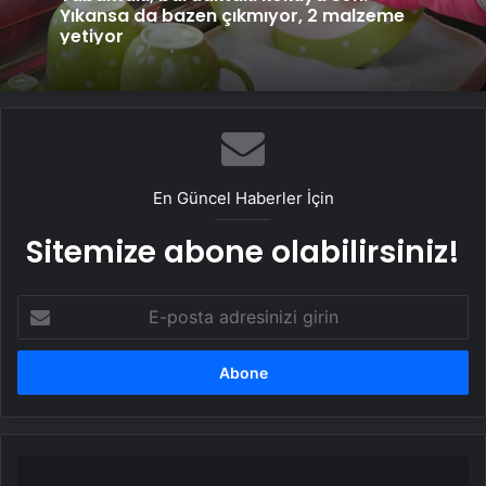
Yıkansa da bazen çıkmıyor, 2 malzeme
yetiyor
En Güncel Haberler İçin
Sitemize abone olabilirsiniz!
E-
posta
adresinizi
girin
Kahta'da