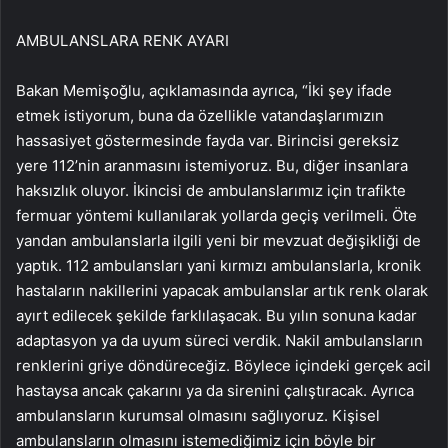
AMBULANSLARA RENK AYARI
Bakan Memişoğlu, açıklamasında ayrıca, “İki şey ifade
etmek istiyorum, buna da özellikle vatandaşlarımızın
hassasiyet göstermesinde fayda var. Birincisi gereksiz
yere 112’nin aranmasını istemiyoruz. Bu, diğer insanlara
haksızlık oluyor. İkincisi de ambulanslarımız için trafikte
fermuar yöntemi kullanılarak yollarda geçiş verilmeli. Öte
yandan ambulanslarla ilgili yeni bir mevzuat değişikliği de
yaptık. 112 ambulansları yani kırmızı ambulanslarla, kronik
hastaların nakillerini yapacak ambulanslar artık renk olarak
ayırt edilecek şekilde farklılaşacak. Bu yılın sonuna kadar
adaptasyon ya da uyum süreci verdik. Nakil ambulansların
renklerini griye döndüreceğiz. Böylece içindeki gerçek acil
hastaysa ancak çakarını ya da sirenini çalıştıracak. Ayrıca
ambulansların kurumsal olmasını sağlıyoruz. Kişisel
ambulansların olmasını istemediğimiz için böyle bir