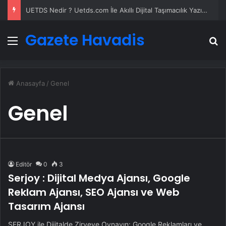
UETDS Nedir ? Uetds.com İle Akıllı Dijital Taşımacılık Yazılımı
Gazete Havadis
Menü
A
Anasayfa
/
Genel
Genel
Editör
0
3
Serjoy : Dijital Medya Ajansı, Google
Reklam Ajansı, SEO Ajansı ve Web
Tasarım Ajansı
SERJOY ile Dijitalde Zirveye Oynayın: Google Reklamları ve