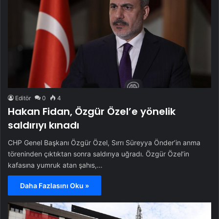
Editör
0
4
Hakan Fidan, Özgür Özel’e yönelik
saldırıyı kınadı
CHP Genel Başkanı Özgür Özel, Sırrı Süreyya Önder’in anma
töreninden çıktıktan sonra saldırıya uğradı. Özgür Özel’in
kafasına yumruk atan şahıs,…
Daha Fazlasını Oku »