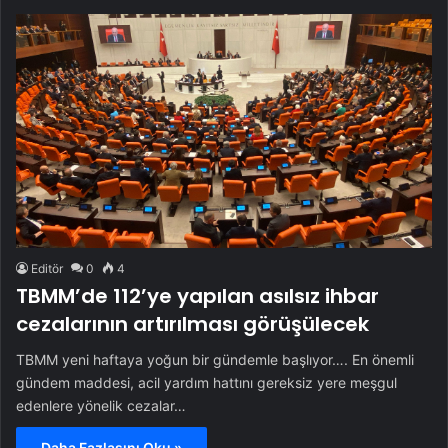
Editör
0
4
TBMM’de 112’ye yapılan asılsız ihbar
cezalarının artırılması görüşülecek
TBMM yeni haftaya yoğun bir gündemle başlıyor…. En önemli
gündem maddesi, acil yardım hattını gereksiz yere meşgul
edenlere yönelik cezalar…
Daha Fazlasını Oku »