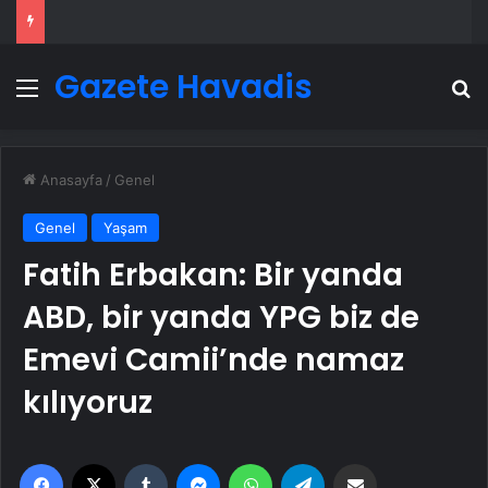
Gazete Havadis
Menü
A
Anasayfa
/
Genel
Genel
Yaşam
Fatih Erbakan: Bir yanda
ABD, bir yanda YPG biz de
Emevi Camii’nde namaz
kılıyoruz
Facebook
X
Tumblr
Messenger
WhatsApp
Telegram
Email'den paylaş