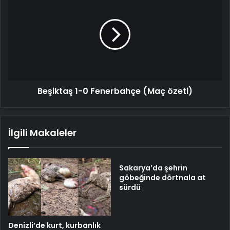
1-
0
Fenerbahçe
(Maç
özeti)
Beşiktaş 1-0 Fenerbahçe (Maç özeti)
İlgili Makaleler
Sakarya’da şehrin
göbeğinde dörtnala at
sürdü
Denizli’de kurt, kurbanlık