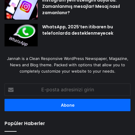
Zamanlanmış mesajlar! Mesaj nasıl
zamanlanır?
WhatsApp, 2025’ten itibaren bu
telefonlarda desteklenmeyecek
Jannah is a Clean Responsive WordPress Newspaper, Magazine,
News and Blog theme. Packed with options that allow you to
completely customize your website to your needs.
E-
posta
adresinizi
girin
Popüler Haberler