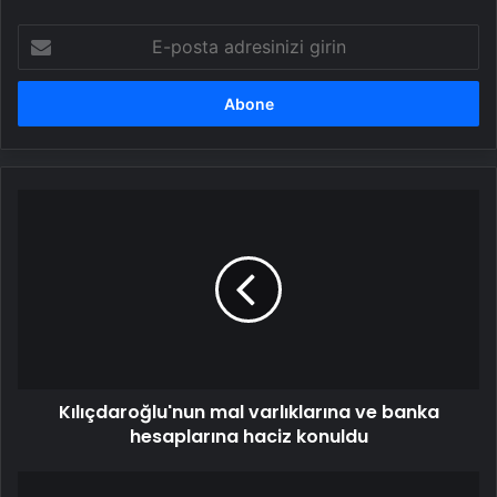
E-
posta
adresinizi
girin
Kılıçdaroğlu'nun
mal
varlıklarına
ve
banka
hesaplarına
haciz
konuldu
Kılıçdaroğlu'nun mal varlıklarına ve banka
hesaplarına haciz konuldu
Beşiktaş