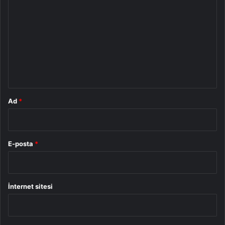
o
r
u
m
*
Ad
*
E-posta
*
İnternet sitesi