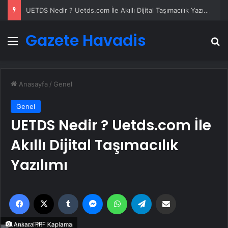
UETDS Nedir ? Uetds.com İle Akıllı Dijital Taşımacılık Yazılımı
Gazete Havadis
Menü
A
Anasayfa
/
Genel
Genel
UETDS Nedir ? Uetds.com İle
Akıllı Dijital Taşımacılık
Yazılımı
Facebook
X
Tumblr
Messenger
WhatsApp
Telegram
Email'den paylaş
Ankara PPF Kaplama