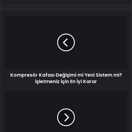
Kompresör
Kafası
Değişimi
mi
Yeni
Sistem
mi?
İşletmeniz
İçin
Kompresör Kafası Değişimi mi Yeni Sistem mi?
En
İyi
İşletmeniz İçin En İyi Karar
Karar
Serjoy
:
Dijital
Medya
Ajansı,
Google
Reklam