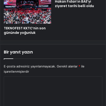
Hakan Fidan’ın BAE’yi
ziyaret tarihi belli oldu
TEKNOFEST KKTC’nin son
gününde yoğunluk
Bir yanıt yazın
E-posta adresiniz yayınlanmayacak.
Gerekli alanlar
*
ile
işaretlenmişlerdir
Y
o
r
u