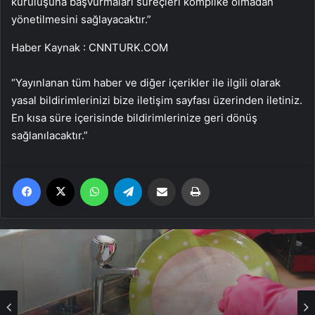
kuruluşuna başvurmaları süreçleri komplike olmadan
yönetilmesini sağlayacaktır.”
Haber Kaynak : CNNTURK.COM
“Yayınlanan tüm haber ve diğer içerikler ile ilgili olarak
yasal bildirimlerinizi bize iletişim sayfası üzerinden iletiniz.
En kısa süre içerisinde bildirimlerinize geri dönüş
sağlanılacaktır.”
Facebook
X
WhatsApp
Telegram
Email'den paylaş
Yaz
Haber