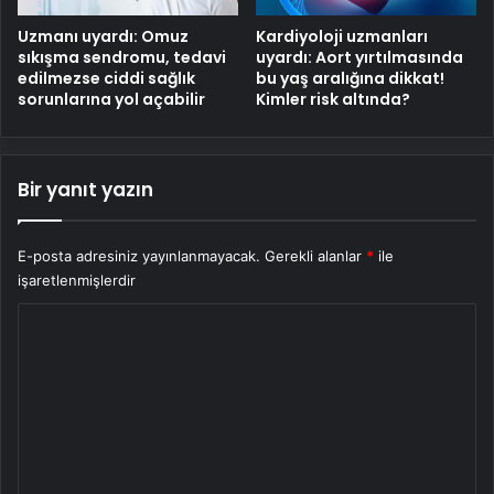
Uzmanı uyardı: Omuz
Kardiyoloji uzmanları
sıkışma sendromu, tedavi
uyardı: Aort yırtılmasında
edilmezse ciddi sağlık
bu yaş aralığına dikkat!
sorunlarına yol açabilir
Kimler risk altında?
Bir yanıt yazın
E-posta adresiniz yayınlanmayacak.
Gerekli alanlar
*
ile
işaretlenmişlerdir
Y
o
r
u
m
*