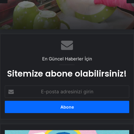
Tabaktaki, bardaktaki kokuya son!
Yıkansa da bazen çıkmıyor, 2 malzeme
yetiyor
En Güncel Haberler İçin
Sitemize abone olabilirsiniz!
E-
posta
adresinizi
girin
Kalp,