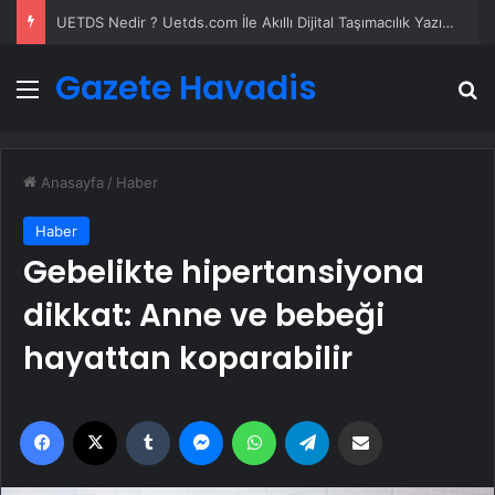
UETDS Nedir ? Uetds.com İle Akıllı Dijital Taşımacılık Yazılımı
Gazete Havadis
Menü
A
Anasayfa
/
Haber
Haber
Gebelikte hipertansiyona
dikkat: Anne ve bebeği
hayattan koparabilir
Facebook
X
Tumblr
Messenger
WhatsApp
Telegram
Email'den paylaş