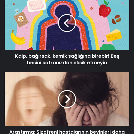
bağırsak,
kemik
sağlığına
birebir!
Beş
besini
sofranızdan
eksik
Kalp, bağırsak, kemik sağlığına birebir! Beş
etmeyin
besini sofranızdan eksik etmeyin
Araştırma:
Şizofreni
hastalarının
beyinleri
daha
hızlı
yaşlanabilir
Araştırma: Şizofreni hastalarının beyinleri daha