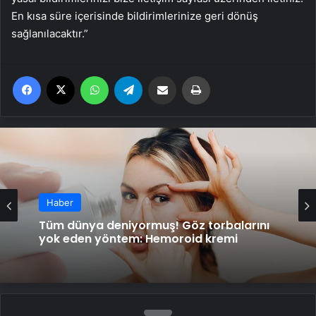
En kısa süre içerisinde bildirimlerinize geri dönüş
sağlanılacaktır.”
Facebook
X
WhatsApp
Telegram
Email'den paylaş
Yaz
Haber
Haber
Tabaktaki, bardaktaki kokuya son!
Yıkansa da bazen çıkmıyor, 2 malzeme
yetiyor
Tüm dünya deniyormuş! Göz torbalarını
yok eden yöntem: Hemoroid kremi