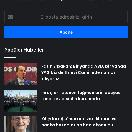
E-
posta
adresinizi
girin
Popüler Haberler
Fatih Erbakan: Bir yanda ABD, bir yanda
YPG biz de Emevi Camii’nde namaz
kılıyoruz
İhraçları istenen teğmenlerin dosyası
ikinci kez disiplin kurulunda
Kılıçdaroğlu’nun mal varlıklarına ve
banka hesaplarına haciz konuldu