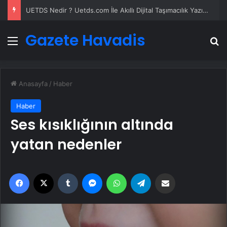
UETDS Nedir ? Uetds.com İle Akıllı Dijital Taşımacılık Yazılımı
Gazete Havadis
Menü
A
Anasayfa
/
Haber
Haber
Ses kısıklığının altında
yatan nedenler
Facebook
X
Tumblr
Messenger
WhatsApp
Telegram
Email'den paylaş