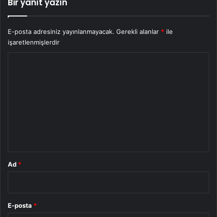
Bir yanıt yazın
E-posta adresiniz yayınlanmayacak.
Gerekli alanlar
*
ile
işaretlenmişlerdir
Y
o
r
u
m
*
Ad
*
E-posta
*