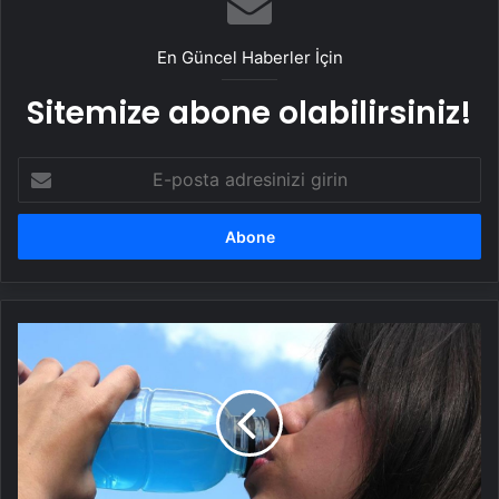
En Güncel Haberler İçin
Sitemize abone olabilirsiniz!
E-
posta
adresinizi
girin
Enerji
içeceklerini
bilinçsiz
kullanmak
kalbi
tehdit
ediyor