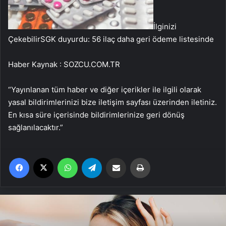
İlginizi
Çekebilir
SGK duyurdu: 56 ilaç daha geri ödeme listesinde
Haber Kaynak : SOZCU.COM.TR
“Yayınlanan tüm haber ve diğer içerikler ile ilgili olarak
yasal bildirimlerinizi bize iletişim sayfası üzerinden iletiniz.
En kısa süre içerisinde bildirimlerinize geri dönüş
sağlanılacaktır.”
Facebook
X
WhatsApp
Telegram
Email'den paylaş
Yaz