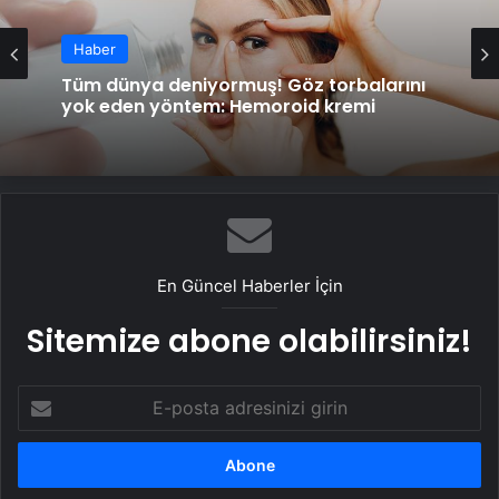
Haber
Haber
Tabaktaki, bardaktaki kokuya son!
Yıkansa da bazen çıkmıyor, 2 malzeme
Tüm dünya deniyormuş! Göz torbalarını
yetiyor
yok eden yöntem: Hemoroid kremi
En Güncel Haberler İçin
Sitemize abone olabilirsiniz!
E-
posta
adresinizi
girin