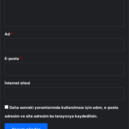
m
*
Ad
*
E-posta
*
İnternet sitesi
Daha sonraki yorumlarımda kullanılması için adım, e-posta
adresim ve site adresim bu tarayıcıya kaydedilsin.