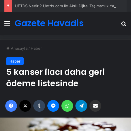
UETDS Nedir ? Uetds.com İle Akıllı Dijital Taşımacılık Yazılımı
Gazete Havadis
Menü
A
Anasayfa
/
Haber
Haber
5 kanser ilacı daha geri
ödeme listesinde
Facebook
X
Tumblr
Messenger
WhatsApp
Telegram
Email'den paylaş