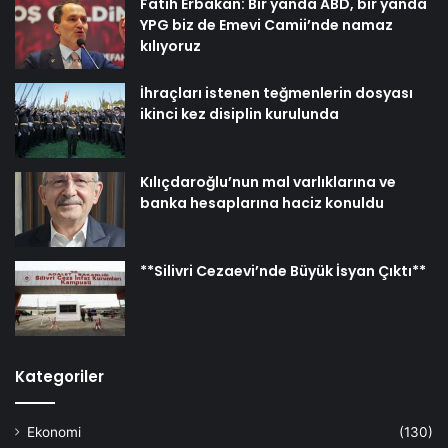
Fatih Erbakan: Bir yanda ABD, bir yanda
YPG biz de Emevi Camii’nde namaz
kılıyoruz
İhraçları istenen teğmenlerin dosyası
ikinci kez disiplin kurulunda
Kılıçdaroğlu’nun mal varlıklarına ve
banka hesaplarına haciz konuldu
**Silivri Cezaevi’nde Büyük İsyan Çıktı**
Kategoriler
Ekonomi
(130)