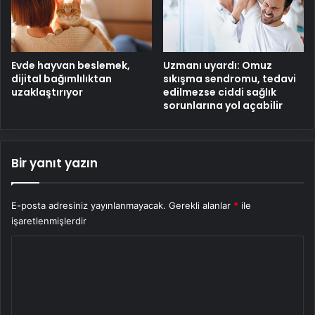
Evde hayvan beslemek,
Uzmanı uyardı: Omuz
dijital bağımlılıktan
sıkışma sendromu, tedavi
uzaklaştırıyor
edilmezse ciddi sağlık
sorunlarına yol açabilir
Bir yanıt yazın
E-posta adresiniz yayınlanmayacak.
Gerekli alanlar
*
ile
işaretlenmişlerdir
Y
o
r
u