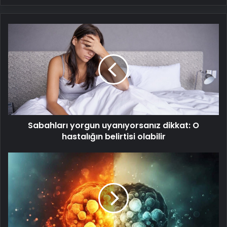
Sabahları
yorgun
uyanıyorsanız
dikkat:
O
hastalığın
belirtisi
olabilir
Sabahları yorgun uyanıyorsanız dikkat: O
hastalığın belirtisi olabilir
Yaşlanmayı
tersine
çevirmek
mümkün
mü? Bilim
insanları
anahtar