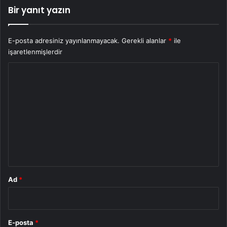
Bir yanıt yazın
E-posta adresiniz yayınlanmayacak.
Gerekli alanlar
*
ile
işaretlenmişlerdir
Y
o
r
u
m
*
Ad
*
E-posta
*