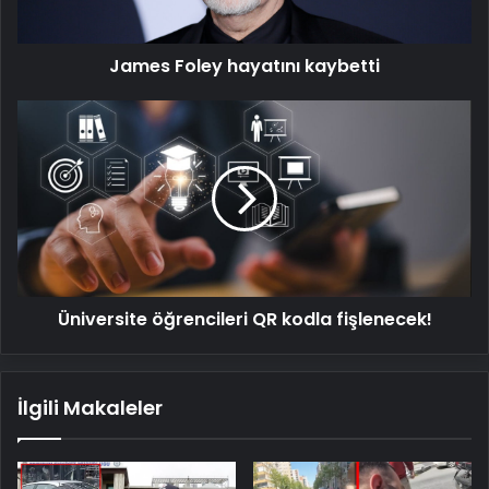
James Foley hayatını kaybetti
Üniversite
öğrencileri
QR
kodla
fişlenecek!
Üniversite öğrencileri QR kodla fişlenecek!
İlgili Makaleler