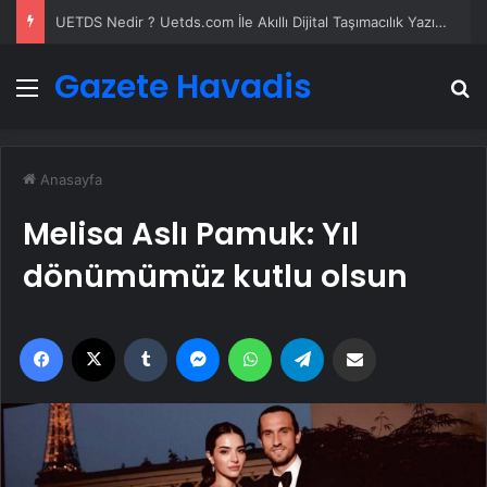
Kompresör Kafası Değişimi mi Yeni Sistem mi? İşletmeniz İçin En İyi Karar
Gazete Havadis
Menü
A
Anasayfa
Melisa Aslı Pamuk: Yıl
dönümümüz kutlu olsun
Facebook
X
Tumblr
Messenger
WhatsApp
Telegram
Email'den paylaş