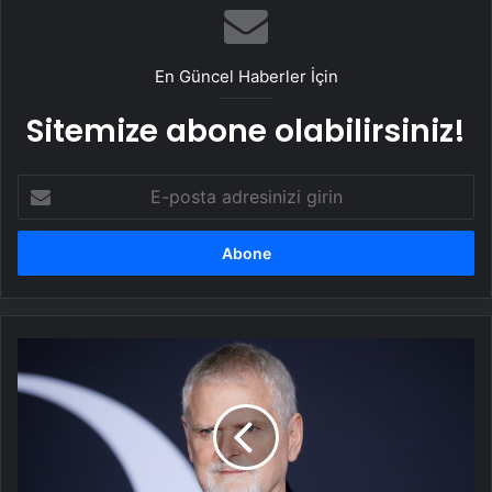
En Güncel Haberler İçin
Sitemize abone olabilirsiniz!
E-
posta
adresinizi
girin
James
Foley
hayatını
kaybetti