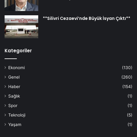
**Silivri Cezaevi’nde Büyük İsyan Çıktı**
Kategoriler
Ekonomi
(130)
Genel
(260)
Haber
(154)
Sağlık
(1)
Spor
(1)
Teknoloji
(5)
Yaşam
(1)