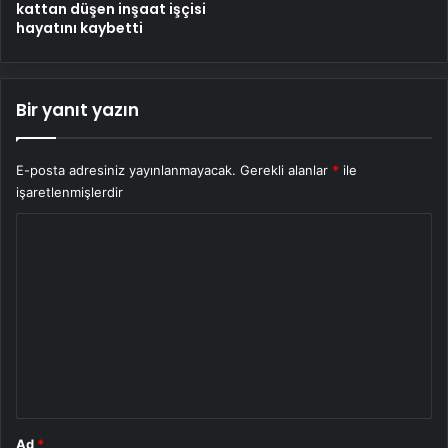
kattan düşen inşaat işçisi
hayatını kaybetti
Bir yanıt yazın
E-posta adresiniz yayınlanmayacak.
Gerekli alanlar
*
ile
işaretlenmişlerdir
Y
o
r
u
m
*
Ad
*