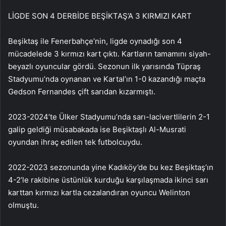
LİGDE SON 4 DERBİDE BEŞİKTAŞ’A 3 KIRMIZI KART
Beşiktaş ile Fenerbahçe’nin, ligde oynadığı son 4
mücadelede 3 kırmızı kart çıktı. Kartların tamamını siyah-
beyazlı oyuncular gördü. Sezonun ilk yarısında Tüpraş
Stadyumu’nda oynanan ve Kartal’ın 1-0 kazandığı maçta
Gedson Fernandes çift sarıdan kızarmıştı.
2023-2024’te Ülker Stadyumu’nda sarı-lacivertlilerin 2-1
galip geldiği müsabakada ise Beşiktaşlı Al-Musrati
oyundan ihraç edilen tek futbolcuydu.
2022-2023 sezonunda yine Kadıköy’de bu kez Beşiktaş’ın
4-2’le rakibine üstünlük kurduğu karşılaşmada ikinci sarı
karttan kırmızı kartla cezalandıran oyuncu Welinton
olmuştu.