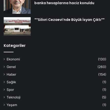
banka hesaplarına haciz konuldu
**Silivri Cezaevi’nde Büyük İsyan Çıktı**
Kategoriler
Ekonomi
(130)
Genel
(260)
Haber
(154)
Sağlık
(1)
Spor
(1)
Teknoloji
(5)
Yaşam
(1)