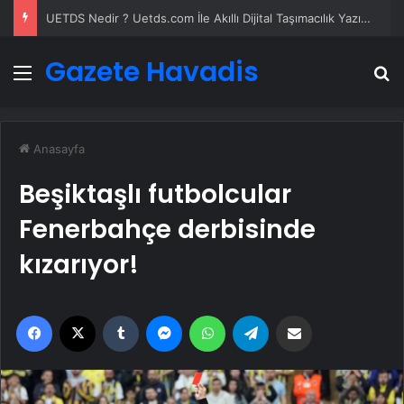
UETDS Nedir ? Uetds.com İle Akıllı Dijital Taşımacılık Yazılımı
Gazete Havadis
Menü
A
Anasayfa
Beşiktaşlı futbolcular
Fenerbahçe derbisinde
kızarıyor!
Facebook
X
Tumblr
Messenger
WhatsApp
Telegram
Email'den paylaş