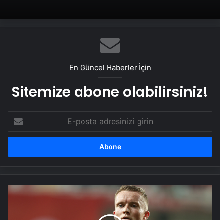
En Güncel Haberler İçin
Sitemize abone olabilirsiniz!
E-
posta
adresinizi
girin
Sam
Larsson'dan
transfer