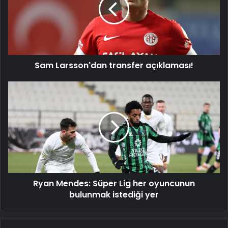
açıklaması!
Sam Larsson'dan transfer açıklaması!
Ryan
Mendes:
Süper
Lig
her
oyuncunun
bulunmak
istediği
yer
Ryan Mendes: Süper Lig her oyuncunun
bulunmak istediği yer