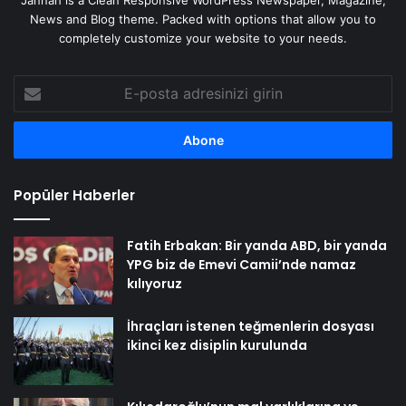
Jannah is a Clean Responsive WordPress Newspaper, Magazine,
News and Blog theme. Packed with options that allow you to
completely customize your website to your needs.
E-
posta
adresinizi
girin
Popüler Haberler
Fatih Erbakan: Bir yanda ABD, bir yanda
YPG biz de Emevi Camii’nde namaz
kılıyoruz
İhraçları istenen teğmenlerin dosyası
ikinci kez disiplin kurulunda