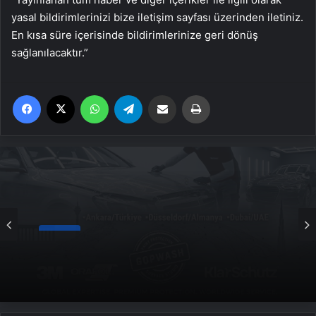
yasal bildirimlerinizi bize iletişim sayfası üzerinden iletiniz.
En kısa süre içerisinde bildirimlerinize geri dönüş
sağlanılacaktır.”
Facebook
X
WhatsApp
Telegram
Email'den paylaş
Yaz
Genel
Kompresör Kafası Değişimi mi Yeni
Sistem mi? İşletmeniz İçin En İyi Karar