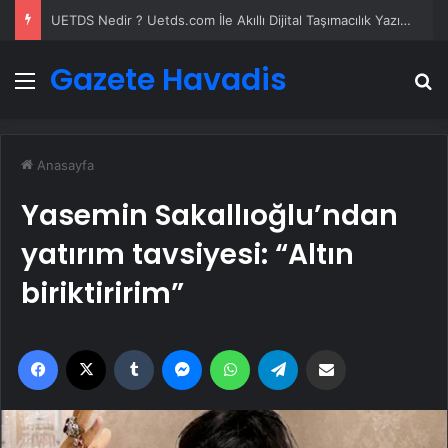
UETDS Nedir ? Uetds.com İle Akıllı Dijital Taşımacılık Yazılımı
Gazete Havadis
Menü
A
Anasayfa
Yasemin Sakallıoğlu’ndan
yatırım tavsiyesi: “Altın
biriktiririm”
Facebook
X
Tumblr
Messenger
WhatsApp
Telegram
Email'den paylaş