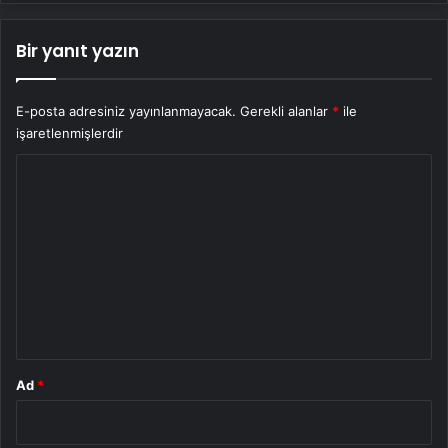
Bir yanıt yazın
E-posta adresiniz yayınlanmayacak.
Gerekli alanlar
*
ile
işaretlenmişlerdir
Y
o
r
u
m
*
Ad
*