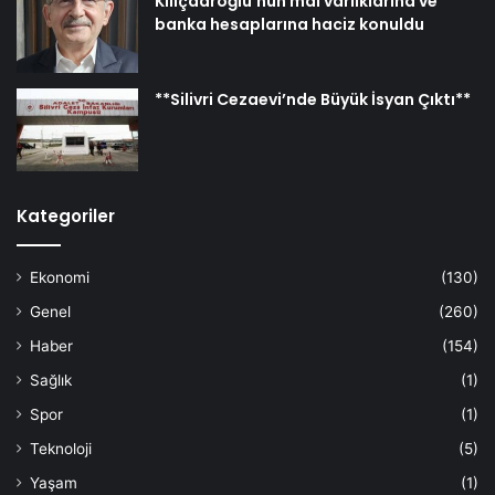
Kılıçdaroğlu’nun mal varlıklarına ve
banka hesaplarına haciz konuldu
**Silivri Cezaevi’nde Büyük İsyan Çıktı**
Kategoriler
Ekonomi
(130)
Genel
(260)
Haber
(154)
Sağlık
(1)
Spor
(1)
Teknoloji
(5)
Yaşam
(1)