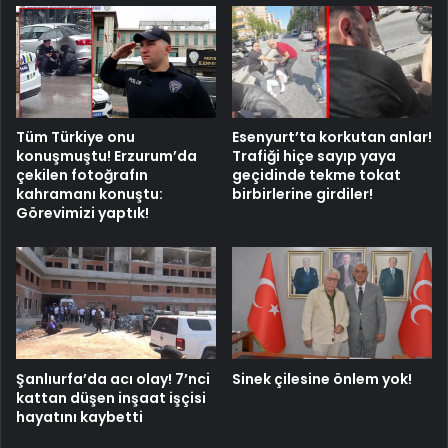
Tüm Türkiye onu
Esenyurt’ta korkutan anlar!
konuşmuştu! Erzurum’da
Trafiği hiçe sayıp yaya
çekilen fotoğrafın
geçidinde tekme tokat
kahramanı konuştu:
birbirlerine girdiler!
Görevimizi yaptık!
Şanlıurfa’da acı olay! 7’nci
Sinek çilesine önlem yok!
kattan düşen inşaat işçisi
hayatını kaybetti