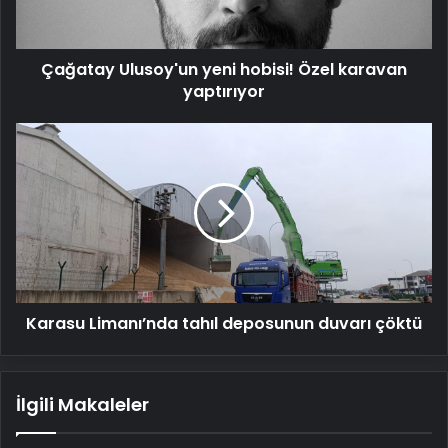
yaptırıyor
Çağatay Ulusoy'un yeni hobisi! Özel karavan
yaptırıyor
Karasu
Limanı’nda
tahıl
deposunun
duvarı
çöktü
Karasu Limanı’nda tahıl deposunun duvarı çöktü
İlgili Makaleler