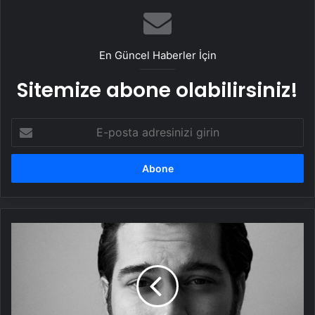
En Güncel Haberler İçin
Sitemize abone olabilirsiniz!
E-
posta
adresinizi
girin
Çağatay
Ulusoy'un
yeni
hobisi!
Özel
karavan