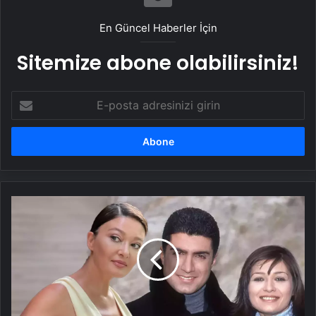
Taşımacılık Yazılımı
En Güncel Haberler İçin
Sitemize abone olabilirsiniz!
E-
posta
adresinizi
girin
Nurgül
Yeşilçay'dan
yıllar
sonra
Asmalı
Konak
itirafı