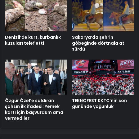
Denizli’de kurt, kurbanlık
Sakarya’da şehrin
kuzuları telef etti
göbeğinde dörtnala at
sürdü
Özgür Özel’e saldıran
TEKNOFEST KKTC’nin son
şahsın ilk ifadesi: Yemek
gününde yoğunluk
kartı için başvurdum ama
vermediler