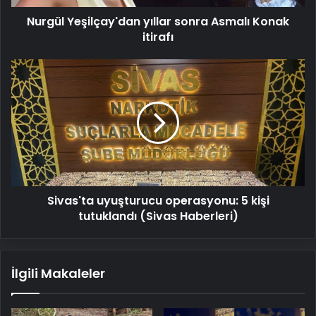
Nurgül Yeşilçay'dan yıllar sonra Asmalı Konak
itirafı
Sivas'ta
uyuşturucu
operasyonu:
5
kişi
tutuklandı
(Sivas
Haberleri)
Sivas'ta uyuşturucu operasyonu: 5 kişi
tutuklandı (Sivas Haberleri)
İlgili Makaleler