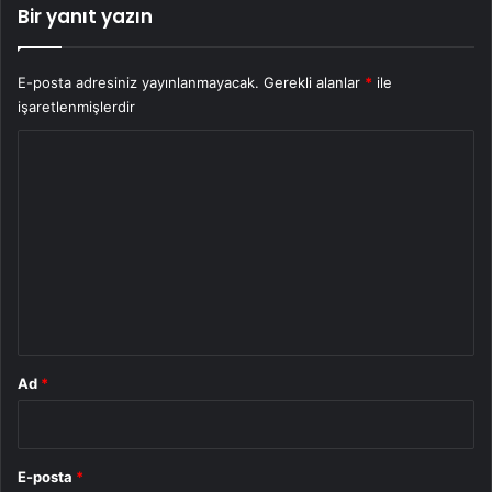
Bir yanıt yazın
E-posta adresiniz yayınlanmayacak.
Gerekli alanlar
*
ile
işaretlenmişlerdir
Y
o
r
u
m
*
Ad
*
E-posta
*