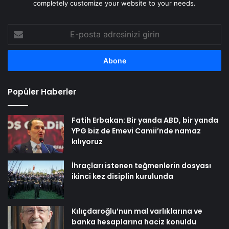
completely customize your website to your needs.
E-
posta
adresinizi
girin
Popüler Haberler
Fatih Erbakan: Bir yanda ABD, bir yanda
YPG biz de Emevi Camii’nde namaz
kılıyoruz
İhraçları istenen teğmenlerin dosyası
ikinci kez disiplin kurulunda
Kılıçdaroğlu’nun mal varlıklarına ve
banka hesaplarına haciz konuldu