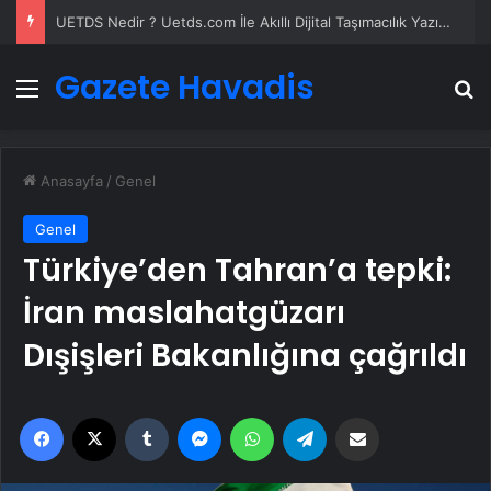
UETDS Nedir ? Uetds.com İle Akıllı Dijital Taşımacılık Yazılımı
Gazete Havadis
Menü
A
Anasayfa
/
Genel
Genel
Türkiye’den Tahran’a tepki:
İran maslahatgüzarı
Dışişleri Bakanlığına çağrıldı
Facebook
X
Tumblr
Messenger
WhatsApp
Telegram
Email'den paylaş