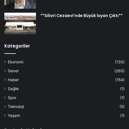
**Silivri Cezaevi’nde Büyük İsyan Çıktı**
Kategoriler
Ekonomi
(130)
Genel
(260)
Haber
(154)
Sağlık
(1)
Spor
(1)
Teknoloji
(5)
Yaşam
(1)