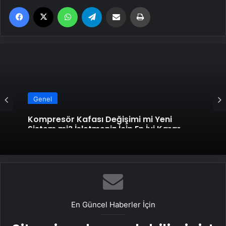
Facebook
X
WhatsApp
Telegram
Email'den paylaş
Yaz
Genel
Kompresör Kafası Değişimi mi Yeni
Sistem mi? İşletmeniz İçin En İyi Karar
En Güncel Haberler İçin