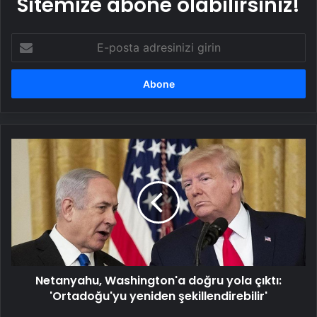
Sitemize abone olabilirsiniz!
E-
posta
adresinizi
girin
Netanyahu,
Washington'a
doğru
yola
çıktı:
'Ortadoğu'yu
yeniden
şekillendirebilir'
Netanyahu, Washington'a doğru yola çıktı:
'Ortadoğu'yu yeniden şekillendirebilir'