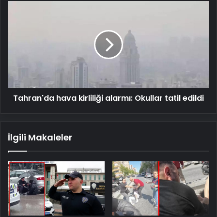
Tahran'da
hava
kirliliği
alarmı:
Okullar
tatil
edildi
Tahran'da hava kirliliği alarmı: Okullar tatil edildi
İlgili Makaleler