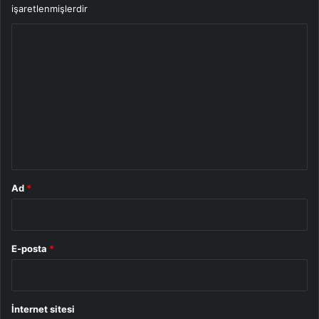
işaretlenmişlerdir
Y
o
r
u
m
*
Ad
*
E-posta
*
İnternet sitesi