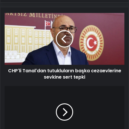
CHP'li
Tanal'dan
tutukluların
başka
cezaevlerine
sevkine
sert
tepki
CHP'li Tanal'dan tutukluların başka cezaevlerine
sevkine sert tepki
Trakya'da
ekolojik
kriz!
Nehir
sanayi
suyu
haline