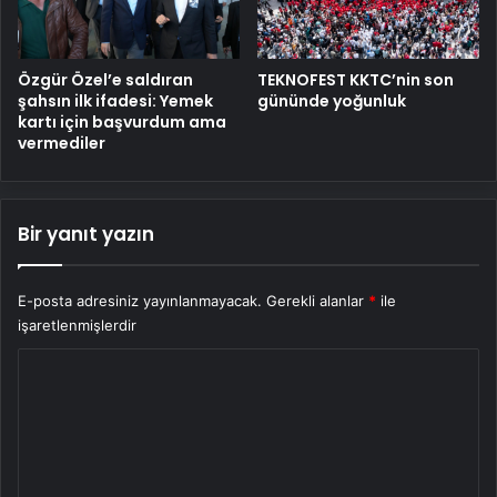
Özgür Özel’e saldıran
TEKNOFEST KKTC’nin son
şahsın ilk ifadesi: Yemek
gününde yoğunluk
kartı için başvurdum ama
vermediler
Bir yanıt yazın
E-posta adresiniz yayınlanmayacak.
Gerekli alanlar
*
ile
işaretlenmişlerdir
Y
o
r
u