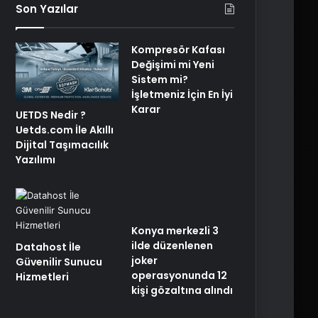
Son Yazılar
Kompresör Kafası
Değişimi mi Yeni
Sistem mi?
İşletmeniz İçin En İyi
Karar
UETDS Nedir ?
Uetds.com İle Akıllı
Dijital Taşımacılık
Yazılımı
Konya merkezli 3
ilde düzenlenen
Datahost İle
joker
Güvenilir Sunucu
operasyonunda 12
Hizmetleri
kişi gözaltına alındı