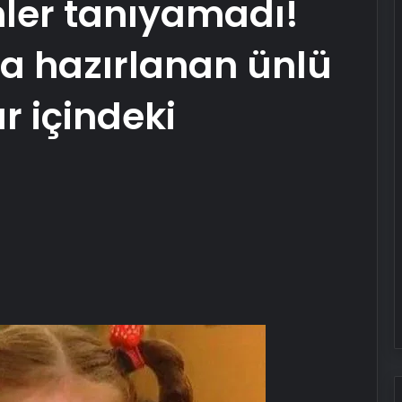
nler tanıyamadı!
ya hazırlanan ünlü
r içindeki