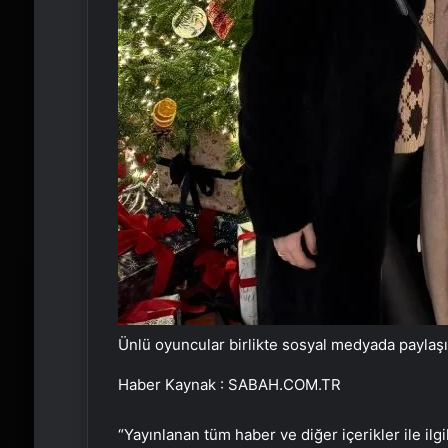
Ünlü oyuncular birlikte sosyal medyada paylaş
Haber Kaynak : SABAH.COM.TR
“Yayınlanan tüm haber ve diğer içerikler ile ilgil