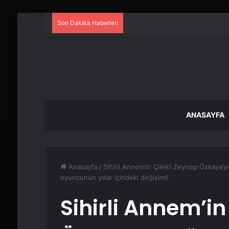
Son Dakika Haberleri
ANASAYFA
Anasayfa
/
Sihirli Annem’in Çilek’i Zeynep Özkaya’y
oyuncunun yıllar içindeki değişimi!
Sihirli Annem’in