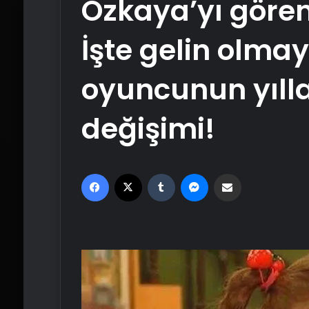
Özkaya’yı göre
İşte gelin olma
oyuncunun yılla
değişimi!
Facebook
X
Tumblr
Messenger
Email'den paylaş