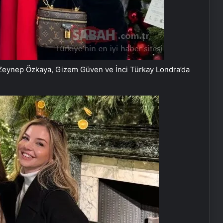
a Zeynep Özkaya, Gizem Güven ve İnci Türkay Londra’da