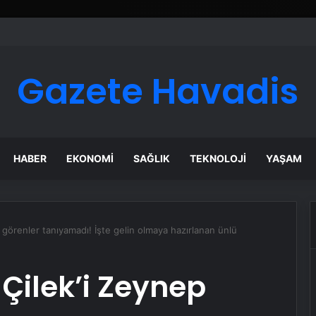
Gazete Havadis
HABER
EKONOMI
SAĞLIK
TEKNOLOJI
YAŞAM
ı görenler tanıyamadı! İşte gelin olmaya hazırlanan ünlü
 Çilek’i Zeynep