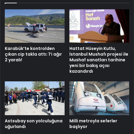
Karabük’te kontrolden
Hattat Hüseyin Kutlu,
çıkan cip takla attı: 1’i ağır
İstanbul Mushafı projesi ile
2 yaralı!
Mushaf sanatları tarihine
yeni bir bakış açısı
kazandırdı
Astsubay son yolculuğuna
Milli metroyla seferler
uğurlandı
başlıyor