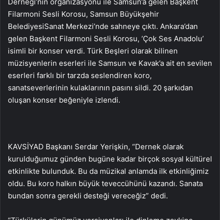
Derneği’nin organizasyonu ile Samsun’a gelen Başkent
Filarmoni Sesli Korosu, Samsun Büyükşehir
BelediyesiSanat Merkezi’nde sahneye çıktı. Ankara’dan
gelen Başkent Filarmoni Sesli Korosu, ‘Çok Ses Anadolu’
isimli bir konser verdi. Türk Beşleri olarak bilinen
müzisyenlerin eserleri ile Samsun ve Kavak’a ait en sevilen
eserleri farklı bir tarzda seslendiren koro,
sanatseverlerinin kulaklarının pasını sildi. 20 şarkıdan
oluşan konser beğeniyle izlendi.
KAVSİYAD Başkanı Serdar Yerişkin, “Dernek olarak
kurulduğumuz günden bugüne kadar birçok sosyal kültürel
etkinlikte bulunduk. Bu da müzikal anlamda ilk etkinliğimiz
oldu. Bu koro halkın büyük teveccühünü kazandı. Sanata
bundan sonra gerekli desteği vereceğiz” dedi.