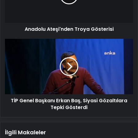
Anadolu Ateşi'nden Troya Gösterisi
TİP
Genel
Başkanı
Erkan
Baş,
Siyasi
Gözaltılara
Tepki
Gösterdi
TİP Genel Başkanı Erkan Baş, Siyasi Gözaltılara
Tepki Gösterdi
İlgili Makaleler