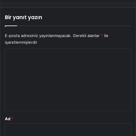
Bir yanıt yazın
E-posta adresiniz yayınlanmayacak.
Gerekli alanlar
*
ile
işaretlenmişlerdir
Y
o
r
u
m
*
Ad
*