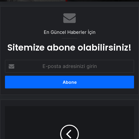
En Güncel Haberler İçin
Sitemize abone olabilirsiniz!
E-
posta
adresinizi
girin
Anadolu
Ateşi'nden
Troya
Gösterisi