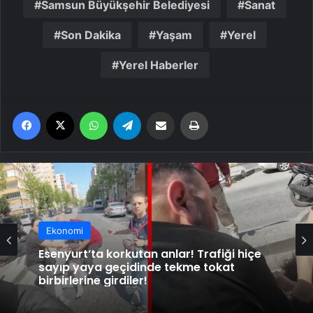
Samsun Büyükşehir Belediyesi
Sanat
Son Dakika
Yaşam
Yerel
Yerel Haberler
Facebook
X
WhatsApp
Telegram
Email'den paylaş
Yaz
Ekonomi
Esenyurt’ta korkutan anlar! Trafiği hiçe
sayıp yaya geçidinde tekme tokat
birbirlerine girdiler!