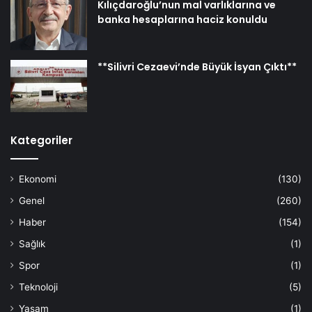
Kılıçdaroğlu’nun mal varlıklarına ve
banka hesaplarına haciz konuldu
**Silivri Cezaevi’nde Büyük İsyan Çıktı**
Kategoriler
Ekonomi
(130)
Genel
(260)
Haber
(154)
Sağlık
(1)
Spor
(1)
Teknoloji
(5)
Yaşam
(1)