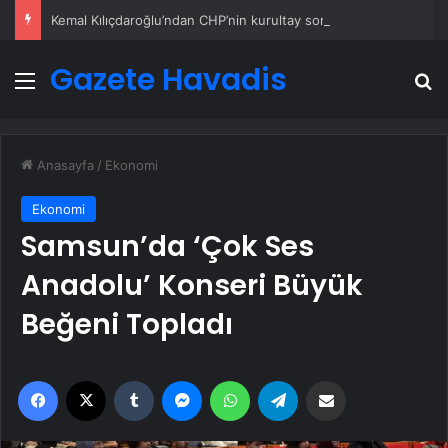
Kemal Kılıçdaroğlu’ndan CHP’nin kurultay soruşturmasıyla ilgili açıklama
Gazete Havadis
Menü
A
Anasayfa
/
Ekonomi
Ekonomi
Samsun’da ‘Çok Ses
Anadolu’ Konseri Büyük
Beğeni Topladı
Facebook
X
Tumblr
Messenger
WhatsApp
Telegram
Email'den paylaş