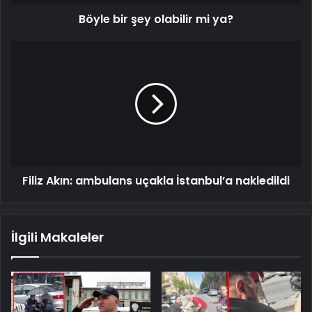
Böyle bir şey olabilir mi ya?
Filiz
Akın:
ambulans
uçakla
İstanbul’a
nakledildi
Filiz Akın: ambulans uçakla İstanbul’a nakledildi
İlgili Makaleler