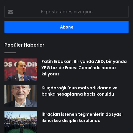
E-
posta
adresinizi
girin
Popüler Haberler
Fatih Erbakan: Bir yanda ABD, bir yanda
YPG biz de Emevi Camii’nde namaz
kılıyoruz
Kılıçdaroğlu’nun mal varlıklarına ve
banka hesaplarına haciz konuldu
İhraçları istenen teğmenlerin dosyası
ikinci kez disiplin kurulunda