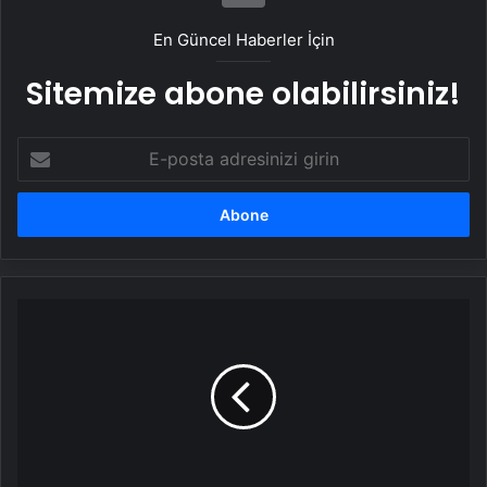
En Güncel Haberler İçin
Sitemize abone olabilirsiniz!
E-
posta
adresinizi
girin
Böyle
bir
şey
olabilir
mi
ya?