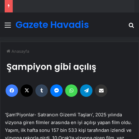
Gazete Havadis
Menü
A
Anasayfa
Şampiyon gibi açılış
Facebook
X
Tumblr
Messenger
WhatsApp
Telegram
Email'den paylaş
‘Şam’Piyonlar- Satrancın Gizemli Taşları’, 2025 yılında
vizyona giren filmler arasında en iyi açılışı yapan film oldu.
Yapım, ilk hafta sonu 157 bin 533 kişi tarafından izlendi ve
vizyona rekorla girdi. 10 Ocak’ta vizyona giren film, yaz