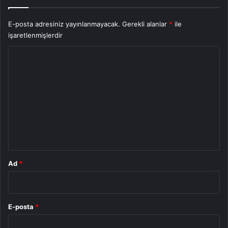
E-posta adresiniz yayınlanmayacak.
Gerekli alanlar
*
ile
işaretlenmişlerdir
Y
o
r
u
m
*
Ad
*
E-posta
*