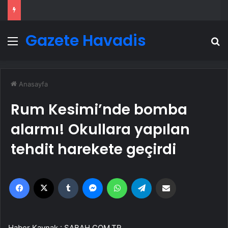
Gazete Havadis
Menü
A
Anasayfa
Rum Kesimi’nde bomba
alarmı! Okullara yapılan
tehdit harekete geçirdi
Facebook
X
Tumblr
Messenger
WhatsApp
Telegram
Email'den paylaş
Haber Kaynak : SABAH.COM.TR