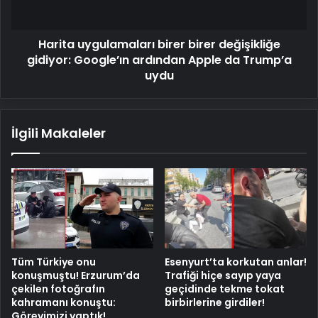
ardından
Apple
Harita uygulamaları birer birer değişikliğe
da
Trump’a
gidiyor: Google’ın ardından Apple da Trump’a
uydu
uydu
İlgili Makaleler
Tüm Türkiye onu
Esenyurt’ta korkutan anlar!
konuşmuştu! Erzurum’da
Trafiği hiçe sayıp yaya
çekilen fotoğrafın
geçidinde tekme tokat
kahramanı konuştu:
birbirlerine girdiler!
Görevimizi yaptık!