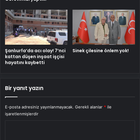
Şanlıurfa’da acı olay! 7’nci
Sinek çilesine önlem yok!
kattan düşen inşaat işçisi
hayatını kaybetti
Bir yanıt yazın
E-posta adresiniz yayınlanmayacak.
Gerekli alanlar
*
ile
işaretlenmişlerdir
Y
o