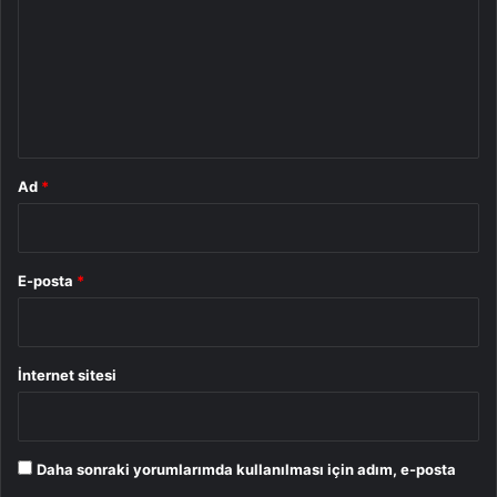
r
u
m
*
Ad
*
E-posta
*
İnternet sitesi
Daha sonraki yorumlarımda kullanılması için adım, e-posta