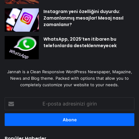
Instagram yeni özelliğini duyurdu:
Zamanlanmış mesajlar! Mesaj nasıl
zamanlanır?
WhatsApp, 2025’ten itibaren bu
telefonlarda desteklenmeyecek
Jannah is a Clean Responsive WordPress Newspaper, Magazine,
News and Blog theme. Packed with options that allow you to
completely customize your website to your needs.
E-
posta
adresinizi
girin
Popüler Haberler