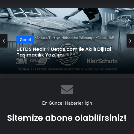
Genel
Kompresör Kafası Değişimi mi Yeni
Sistem mi? İşletmeniz İçin En İyi Karar
En Güncel Haberler İçin
Sitemize abone olabilirsiniz!
E-