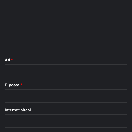
o
r
u
m
*
Ad
*
E-posta
*
İnternet sitesi