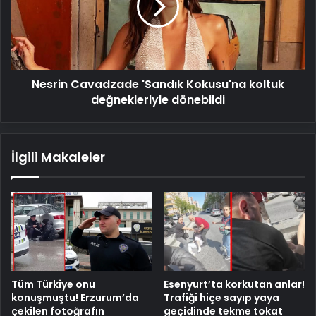
koltuk
değnekleriyle
dönebildi
Nesrin Cavadzade 'Sandık Kokusu'na koltuk
değnekleriyle dönebildi
İlgili Makaleler
Tüm Türkiye onu
Esenyurt’ta korkutan anlar!
konuşmuştu! Erzurum’da
Trafiği hiçe sayıp yaya
çekilen fotoğrafın
geçidinde tekme tokat