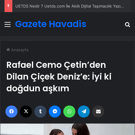
UETDS Nedir ? Uetds.com İle Akıllı Dijital Taşımacılık Yazılımı
Gazete Havadis
Menü
A
Anasayfa
Rafael Cemo Çetin’den
Dilan Çiçek Deniz’e: İyi ki
doğdun aşkım
Facebook
X
Tumblr
Messenger
WhatsApp
Telegram
Email'den paylaş