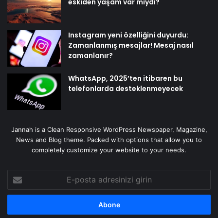
eskiden yaşam var mıydı?
Instagram yeni özelliğini duyurdu:
Zamanlanmış mesajlar! Mesaj nasıl
zamanlanır?
WhatsApp, 2025’ten itibaren bu
telefonlarda desteklenmeyecek
Jannah is a Clean Responsive WordPress Newspaper, Magazine,
News and Blog theme. Packed with options that allow you to
completely customize your website to your needs.
E-
posta
adresinizi
girin