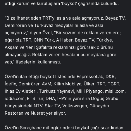
ettiği kurum ve kuruluşlara ‘boykot’ çağrısında bulundu.
“Bize ihanet eden TRT’yi asla ve asla açmıyoruz. Beyaz TV,
Demirören ve Turkuvaz medyalarını asla ve asla
açmıyoruz,” diyen Özel, “Bir sözüm de reklam verenlere;
eğer biz TRT, CNN Türk, A Haber, Beyaz TV, Türkiye,
Akşam ve Yeni Şafak’ta reklamınızı görürsek o ürünü
almayacağız. Reklam veren hesabını bu meydana göre
yap,” ifadelerini kullanmıştı.
Özel’in ilan ettiği boykot listesinde EspressoLab, D&R,
İdefix, Demirören AVM, Kilim Mobilya, Ülker, TRT, TGRT,
İhlas Ev Aletleri, Turkuaz Yayınevi, Milli Piyango, misli.com,
iddia.com, ETS Tur, DHA, İHA’nın yanı sıra Doğuş Grubu
bünyesindeki NTV, Star TV, Volkswagen, Günaydın
Restoran ve Nusret yer alıyor.
Özel’in Saraçhane mitinglerindeki boykot çağrısı ardından