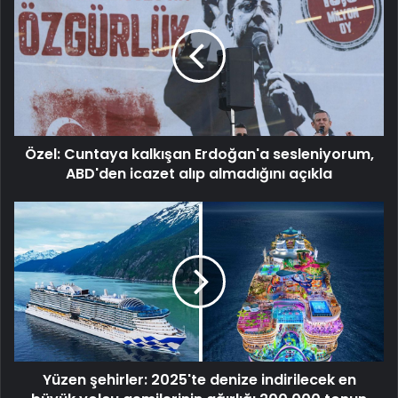
Cuntaya
kalkışan
Erdoğan'a
sesleniyorum,
ABD'den
icazet
alıp
almadığını
Özel: Cuntaya kalkışan Erdoğan'a sesleniyorum,
açıkla
ABD'den icazet alıp almadığını açıkla
Yüzen
şehirler:
2025'te
denize
indirilecek
en
büyük
yolcu
gemilerinin
Yüzen şehirler: 2025'te denize indirilecek en
ağırlığı
200.000