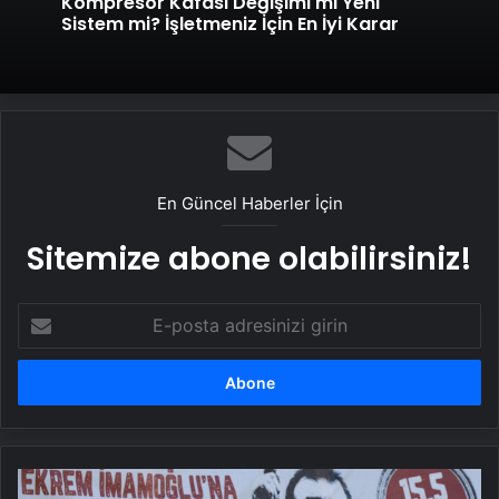
Genel
Datahost İle Güvenilir Sunucu Hizmetleri
Kompresör Kafası Değişimi mi Yeni
Sistem mi? İşletmeniz İçin En İyi Karar
En Güncel Haberler İçin
Sitemize abone olabilirsiniz!
E-
posta
adresinizi
girin
Özel: