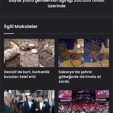
büyük yolcu gemilerinin ağırlığı 200.000 tonun
tonun
üzerinde
üzerinde
İlgili Makaleler
Denizli’de kurt, kurbanlık
Sakarya’da şehrin
kuzuları telef etti
göbeğinde dörtnala at
sürdü