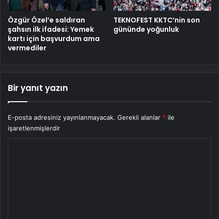
Özgür Özel’e saldıran
TEKNOFEST KKTC’nin son
şahsın ilk ifadesi: Yemek
gününde yoğunluk
kartı için başvurdum ama
vermediler
Bir yanıt yazın
E-posta adresiniz yayınlanmayacak.
Gerekli alanlar
*
ile
işaretlenmişlerdir
Y
o
r
u
m
*