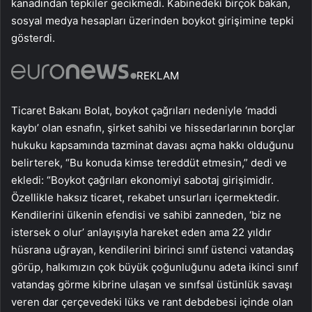
kanadından tepkiler gecikmedi. Kabinedeki birçok bakan,
sosyal medya hesapları üzerinden boykot girişimine tepki
gösterdi.
REKLAM
Ticaret Bakanı Bolat, boykot çağrıları nedeniyle ‘maddi
kaybı’ olan esnafın, şirket sahibi ve hissedarlarının borçlar
hukuku kapsamında tazminat davası açma hakkı olduğunu
belirterek, “Bu konuda kimse tereddüt etmesin,” dedi ve
ekledi: “Boykot çağrıları ekonomiyi sabotaj girişimidir.
Özellikle haksız ticaret, rekabet unsurları içermektedir.
Kendilerini ülkenin efendisi ve sahibi zanneden, ‘biz ne
istersek o olur’ anlayışıyla hareket eden ama 22 yıldır
hüsrana uğrayan, kendilerini birinci sınıf üstenci vatandaş
görüp, halkımızın çok büyük çoğunluğunu adeta ikinci sınıf
vatandaş görme kibrine ulaşan ve sınıfsal üstünlük savaşı
veren dar çerçevedeki lüks ve rant debdebesi içinde olan