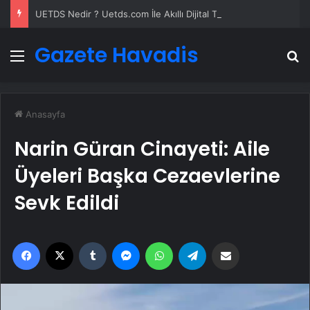
UETDS Nedir ? Uetds.com İle Akıllı Dijital Taşımacılık Yazılımı
Gazete Havadis
Menü
A
Anasayfa
Narin Güran Cinayeti: Aile
Üyeleri Başka Cezaevlerine
Sevk Edildi
Facebook
X
Tumblr
Messenger
WhatsApp
Telegram
Email'den paylaş