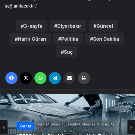
sağlanılacaktır.”
3-sayfa
Diyarbakır
Güncel
Narin Güran
Politika
Son Dakika
Suç
Facebook
X
WhatsApp
Telegram
Email'den paylaş
Yaz
Genel