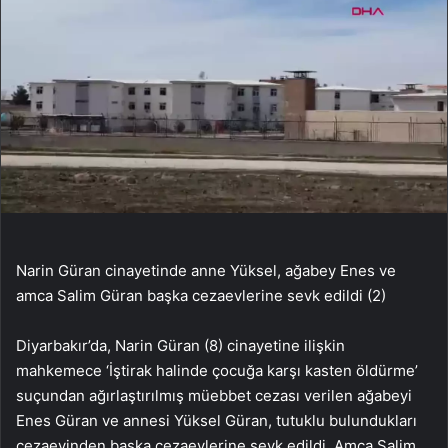
Narin Güran cinayetinde anne Yüksel, ağabey Enes ve
amca Salim Güran başka cezaevlerine sevk edildi (2)
Diyarbakır’da, Narin Güran (8) cinayetine ilişkin
mahkemece ‘İştirak halinde çocuğa karşı kasten öldürme’
suçundan ağırlaştırılmış müebbet cezası verilen ağabeyi
Enes Güran ve annesi Yüksel Güran, tutuklu bulundukları
cezaevinden başka cezaevlerine sevk edildi. Amca Salim