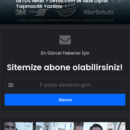
UETDS Nedir ? Uetds.com İle Akıllı Dijital
Taşımacılık Yazılımı
En Güncel Haberler İçin
Sitemize abone olabilirsiniz!
E-
posta
adresinizi
girin
Aile