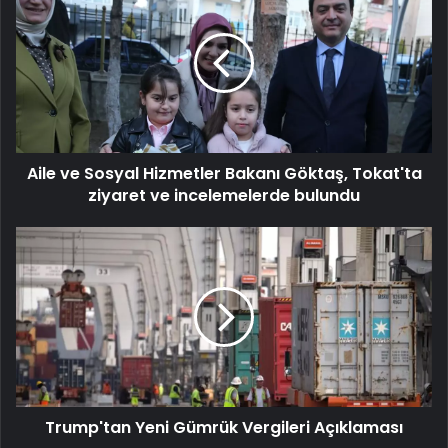
ve
Sosyal
Hizmetler
Bakanı
Göktaş,
Tokat'ta
ziyaret
ve
Aile ve Sosyal Hizmetler Bakanı Göktaş, Tokat'ta
incelemelerde
bulundu
ziyaret ve incelemelerde bulundu
Trump'tan
Yeni
Gümrük
Vergileri
Açıklaması
Trump'tan Yeni Gümrük Vergileri Açıklaması