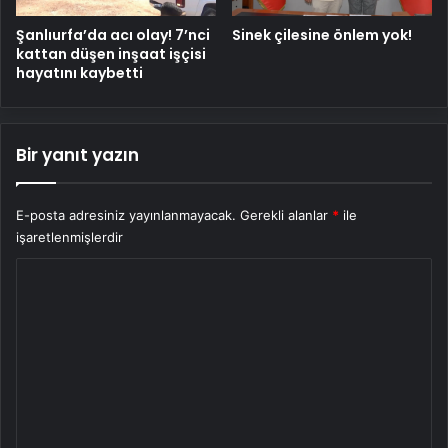
Şanlıurfa’da acı olay! 7’nci
Sinek çilesine önlem yok!
kattan düşen inşaat işçisi
hayatını kaybetti
Bir yanıt yazın
E-posta adresiniz yayınlanmayacak.
Gerekli alanlar
*
ile
işaretlenmişlerdir
Y
o
r
u
m
*