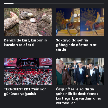
Denizli’de kurt, kurbanlık
Sakarya’da şehrin
kuzuları telef etti
göbeğinde dörtnala at
sürdü
TEKNOFEST KKTC’nin son
Özgür Özel’e saldıran
gününde yoğunluk
şahsın ilk ifadesi: Yemek
kartı için başvurdum ama
vermediler