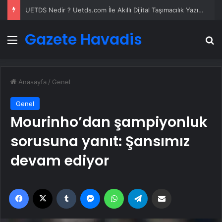
UETDS Nedir ? Uetds.com İle Akıllı Dijital Taşımacılık Yazılımı
Gazete Havadis
Menü
A
Anasayfa
/
Genel
Genel
Mourinho’dan şampiyonluk
sorusuna yanıt: Şansımız
devam ediyor
Facebook
X
Tumblr
Messenger
WhatsApp
Telegram
Email'den paylaş