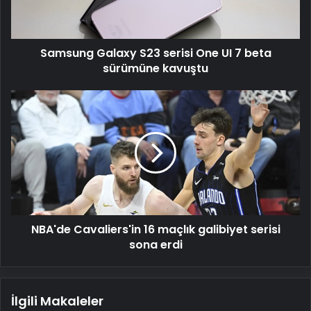
7
beta
sürümüne
Samsung Galaxy S23 serisi One UI 7 beta
kavuştu
sürümüne kavuştu
NBA'de
Cavaliers'in
16
maçlık
galibiyet
serisi
sona
erdi
NBA'de Cavaliers'in 16 maçlık galibiyet serisi
sona erdi
İlgili Makaleler