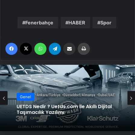
Fenerbahçe
HABER
Spor
Facebook
X
WhatsApp
Telegram
Email'den paylaş
Yaz
Genel
Genel
Kompresör Kafası Değişimi mi Yeni
Sistem mi? İşletmeniz İçin En İyi Karar