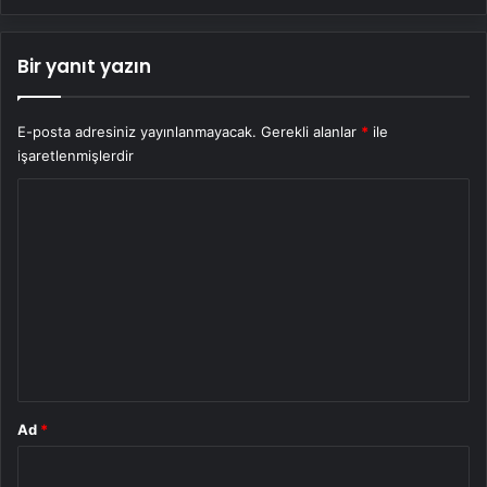
Bir yanıt yazın
E-posta adresiniz yayınlanmayacak.
Gerekli alanlar
*
ile
işaretlenmişlerdir
Y
o
r
u
m
*
Ad
*