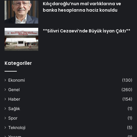
Kılıçdaroğlu’nun mal varlıklarına ve
banka hesaplarına haciz konuldu
**Silivri Cezaevi’nde Büyük İsyan Çıktı**
Kategoriler
Ekonomi
(130)
Genel
(260)
Haber
(154)
Sağlık
(1)
Spor
(1)
Teknoloji
(5)
Yaşam
(1)