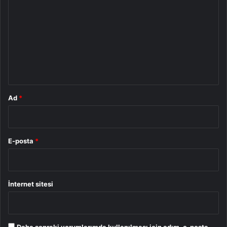
o
r
u
m
*
Ad
*
E-posta
*
İnternet sitesi