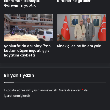
kahramanı konuştu:
birbirlerine girdiler!
Görevimizi yaptık!
Şanlıurfa’da acı olay! 7’nci
Sinek çilesine önlem yok!
kattan düşen inşaat işçisi
hayatını kaybetti
Bir yanıt yazın
E-posta adresiniz yayınlanmayacak.
Gerekli alanlar
*
ile
işaretlenmişlerdir
Y