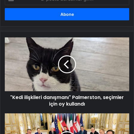
posta
adresinizi
girin
"Kedi
ilişkileri
danışmanı"
Palmerston,
seçimler
için
oy
kullandı
"Kedi ilişkileri danışmanı" Palmerston, seçimler
için oy kullandı
Avrupa’dan
Trump’a
karşı