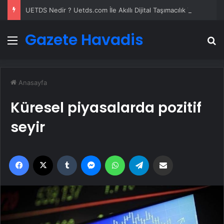
UETDS Nedir ? Uetds.com İle Akıllı Dijital Taşımacılık Yazılımı
Gazete Havadis
Menü
A
Anasayfa
Küresel piyasalarda pozitif
seyir
Facebook
X
Tumblr
Messenger
WhatsApp
Telegram
Email'den paylaş