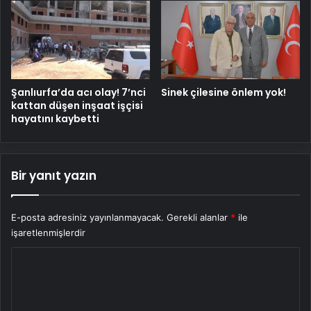
Şanlıurfa’da acı olay! 7’nci
Sinek çilesine önlem yok!
kattan düşen inşaat işçisi
hayatını kaybetti
Bir yanıt yazın
E-posta adresiniz yayınlanmayacak.
Gerekli alanlar
*
ile
işaretlenmişlerdir
Y
o
r