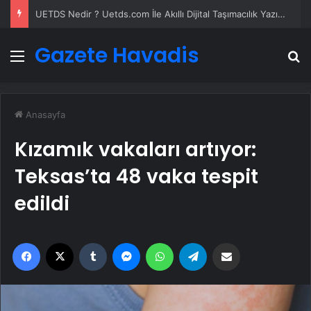
UETDS Nedir ? Uetds.com İle Akıllı Dijital Taşımacılık Yazılımı
Gazete Havadis
Menü
A
Anasayfa
Kızamık vakaları artıyor:
Teksas’ta 48 vaka tespit
edildi
Facebook
X
Tumblr
Messenger
WhatsApp
Telegram
Email'den paylaş