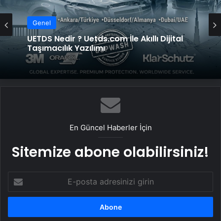
Genel
Genel
Kompresör Kafası Değişimi mi Yeni
Sistem mi? İşletmeniz İçin En İyi Karar
UETDS Nedir ? Uetds.com İle Akıllı Dijital
Taşımacılık Yazılımı
En Güncel Haberler İçin
Sitemize abone olabilirsiniz!
E-
posta
adresinizi
girin