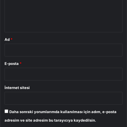
u
m
*
Ad
*
E-posta
*
İnternet sitesi
Daha sonraki yorumlarımda kullanılması için adım, e-posta
adresim ve site adresim bu tarayıcıya kaydedilsin.