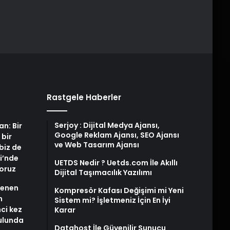
Rastgele Haberler
Serjoy : Dijital Medya Ajansı,
an: Bir
Google Reklam Ajansı, SEO Ajansı
 bir
ve Web Tasarım Ajansı
biz de
i’nde
UETDS Nedir ? Uetds.com İle Akıllı
yoruz
Dijital Taşımacılık Yazılımı
stenen
Kompresör Kafası Değişimi mi Yeni
n
Sistem mi? İşletmeniz İçin En İyi
nci kez
Karar
rulunda
Datahost İle Güvenilir Sunucu