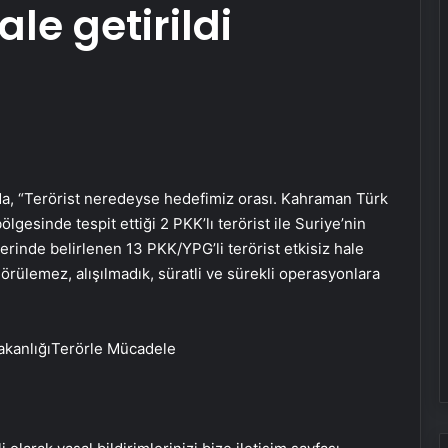
ale getirildi
da, “Terörist neredeyse hedefimiz orası. Kahraman Türk
ölgesinde tespit ettiği 2 PKK’lı terörist ile Suriye’nin
erinde belirlenen 13 PKK/YPG’li terörist etkisiz hale
örülemez, alışılmadık, süratli ve sürekli operasyonlara
akanlığıTerörle Mücadele
Serjoy : Dijital Medya Ajansı, Google
Reklam Ajansı, SEO Ajansı ve Web
Tasarım Ajansı