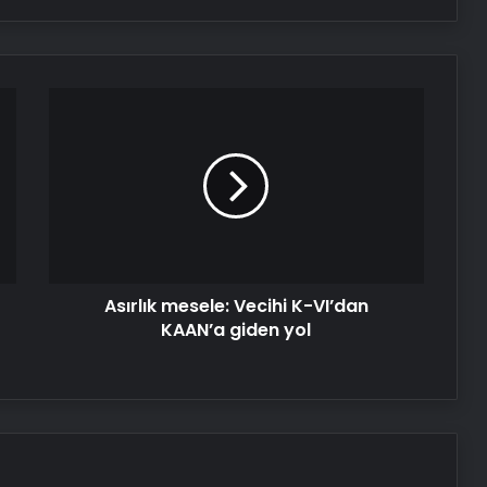
Asırlık
mesele:
Vecihi
K-
VI’dan
KAAN’a
giden
yol
Asırlık mesele: Vecihi K-VI’dan
KAAN’a giden yol