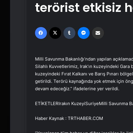
terörist etkisiz h
Facebook
X
Tumblr
Messenger
Email'den paylaş
Milli Savunma Bakanlığı’ndan yapılan açıklama
Silahlı Kuvvetlerimiz, Irak’ın kuzeyindeki Gara b
kuzeyindeki Fırat Kalkanı ve Barış Pınarı bölgel
getirildi. Terörü kaynağında yok etmek için öng
devam edeceğiz.” ifadelerine yer verildi.
ETİKETLERIrakın KuzeyiSuriyeMilli Savunma B
Haber Kaynak : TRTHABER.COM