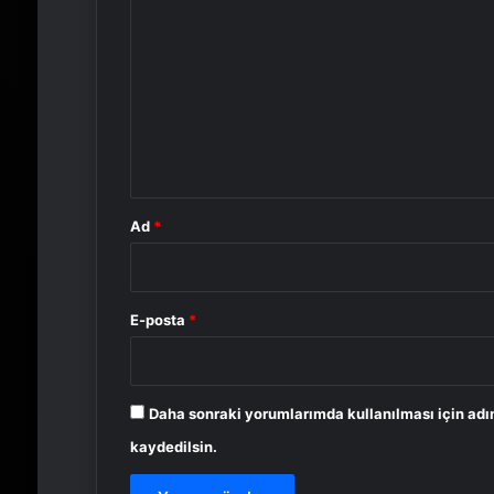
o
r
u
m
*
Ad
*
E-posta
*
Daha sonraki yorumlarımda kullanılması için adı
kaydedilsin.