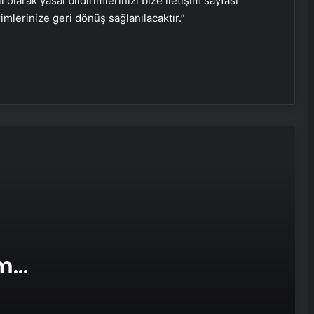
i olarak yasal bildirimlerinizi bize iletişim sayfası
rimlerinize geri dönüş sağlanılacaktır.”
UETDS Nedir ? Uetds.com İle Akıllı
Dijital Taşımacılık Yazılımı
Kompresör Kafası Değişimi mi Yeni
Sistem mi? İşletmeniz İçin En İyi
Karar
Datahost İle Güvenilir Sunucu
Hizmetleri
Servis minibüsü yayaların arasına
daldı
am
İki gündür haber alınamıyordu,
e Web
evinde ölü bulundu