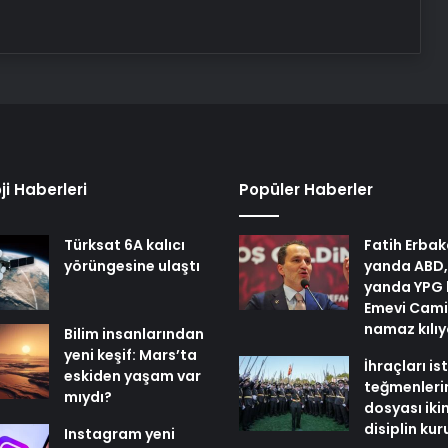
ji Haberleri
Popüler Haberler
Türksat 6A kalıcı
Fatih Erbak
yörüngesine ulaştı
yanda ABD,
yanda YPG 
Emevi Cami
namaz kılı
Bilim insanlarından
yeni keşif: Mars’ta
İhraçları i
eskiden yaşam var
teğmenleri
mıydı?
dosyası iki
disiplin ku
Instagram yeni