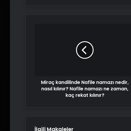
Miraç
kandilinde
Nafile
namazı
nedir,
nasıl
kılınır?
Nafile
namazı
Miraç kandilinde Nafile namazı nedir,
ne
zaman,
nasıl kılınır? Nafile namazı ne zaman,
kaç
kaç rekat kılınır?
rekat
kılınır?
İlgili Makaleler