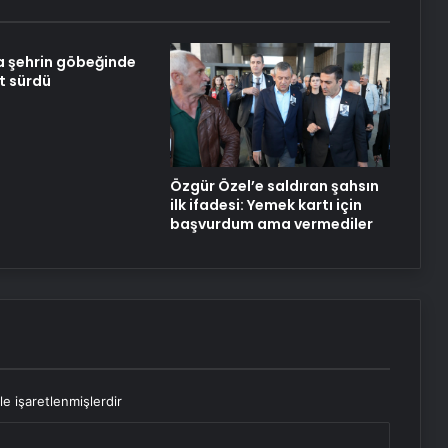
 şehrin göbeğinde
t sürdü
Özgür Özel’e saldıran şahsın
ilk ifadesi: Yemek kartı için
başvurdum ama vermediler
le işaretlenmişlerdir