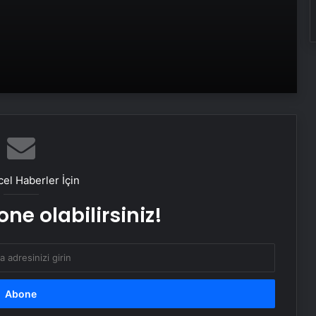
Kemal Kılıçdaroğlu’ndan CHP’nin
kurultay soruşturmasıyla ilgili
açıklama
Hakan Fidan, Özgür Özel’e yönelik
saldırıyı kınadı
İstanbul Emniyet Müdürlüğü’nden
“Özgür Özel’in makam aracı kapalı
el Haberler İçin
otoparka alınmadı” iddiasına yanıt
ne olabilirsiniz!
TBMM’de 112’ye yapılan asılsız ihbar
cezalarının artırılması görüşülecek