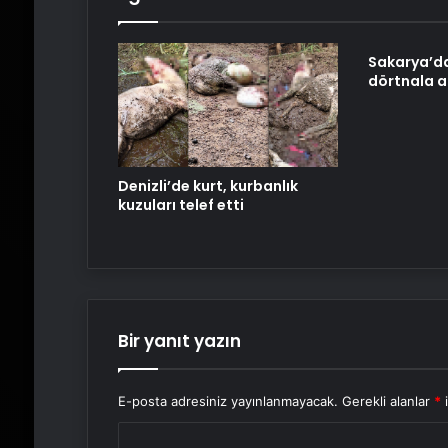
Sakarya’da
dörtnala a
Denizli’de kurt, kurbanlık
kuzuları telef etti
Bir yanıt yazın
E-posta adresiniz yayınlanmayacak.
Gerekli alanlar
*
i
Y