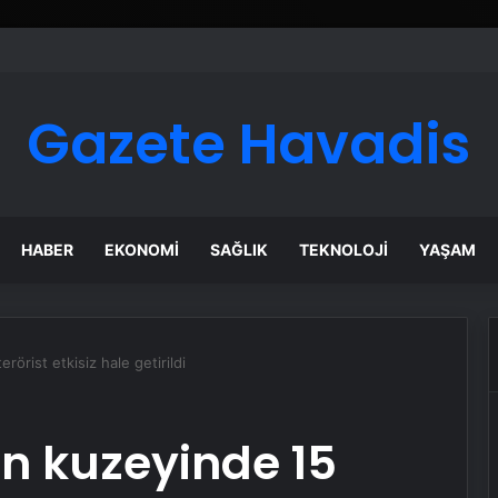
Gazete Havadis
HABER
EKONOMI
SAĞLIK
TEKNOLOJI
YAŞAM
rörist etkisiz hale getirildi
in kuzeyinde 15