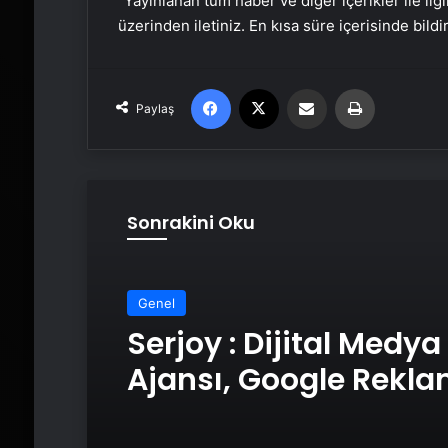
“Yayınlanan tüm haber ve diğer içerikler ile ilgil
üzerinden iletiniz. En kısa süre içerisinde bildi
Facebook
X
Email'den paylaş
Yaz
Paylaş
Sonrakini Oku
Genel
Serjoy : Dijital Medya
Ajansı, Google Rekl
Ajansı, SEO Ajansı v