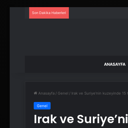
Son Dakika Haberleri
ANASAYFA
Anasayfa
/
Genel
/
Irak ve Suriye’nin kuzeyinde 15 te
Genel
Irak ve Suriye’n