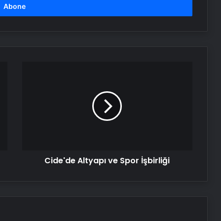
Cide'de
Altyapı
ve
Spor
İşbirliği
Cide'de Altyapı ve Spor İşbirliği