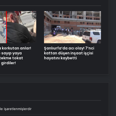
a korkutan anlar!
Şanlıurfa’da acı olay! 7’nci
e sayıp yaya
kattan düşen inşaat işçisi
 tekme tokat
hayatını kaybetti
 girdiler!
le işaretlenmişlerdir