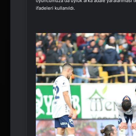
oyuncumuza da uyluk arka adale yaralanması teş
ifadeleri kullanıldı.