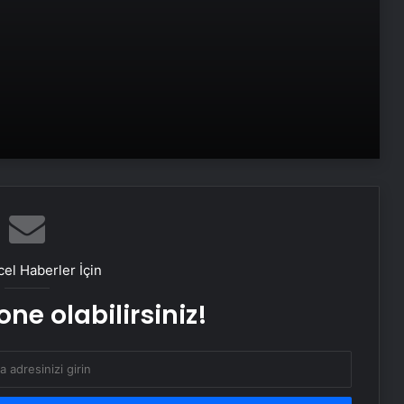
Gaziemir Belediyesi’ne açık alanda
e Web
“vahşi çöp depolama” cezası
Dünyaca ünlü bilim insanından
korkutan fast-food ve şeker uyarısı:
Beyni uyuşturuyor, bırakınca
depresyona sokuyor
O ilimizde ele geçirildi ekipler
inanamadı: Napolyon ve Osmanlı
dönemine ait!
Şanlıurfa’da öğrencileri taşıyan
servis TIR’a çarptı: 8’i öğrenci 9
el Haberler İçin
yaralı
ne olabilirsiniz!
Manisa’da otomobil, motosiklete
çarptı: 2 ölü