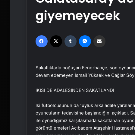
giyemeyecek
Facebook
X
Tumblr
Messenger
Email'den paylaş
Sakatlıklarla boğuşan Fenerbahçe, son oynana
devam edemeyen İsmail Yüksek ve Çağlar Söyün
İKİSİ DE ADALESİNDEN SAKATLANDI
İki futbolcusunun da “uyluk arka adale yarala
oyuncuların tedavisine başlandığını açıkladı. S
ile oynadığımız karşılaşmada sakatlanan oyun
görüntülemeleri Acıbadem Ataşehir Hastanesi’nde