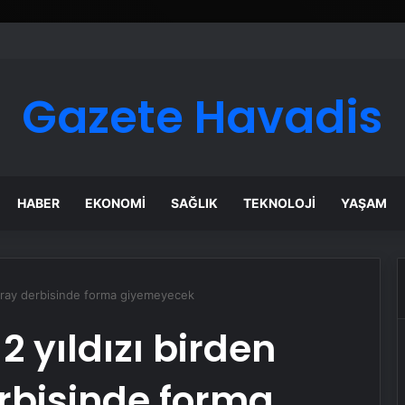
Gazete Havadis
HABER
EKONOMI
SAĞLIK
TEKNOLOJI
YAŞAM
saray derbisinde forma giyemeyecek
 yıldızı birden
rbisinde forma