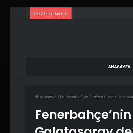
Son Dakika Haberleri
ANASAYFA
Anasayfa
/
Fenerbahçe’nin 2 yıldızı birden Galata
Fenerbahçe’nin 2
Galatasaray de