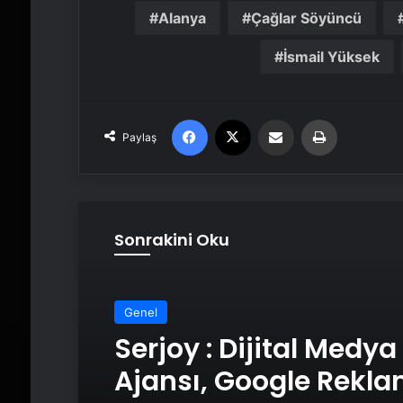
Alanya
Çağlar Söyüncü
İsmail Yüksek
Facebook
X
Email'den paylaş
Yaz
Paylaş
Sonrakini Oku
Genel
Serjoy : Dijital Medya
Ajansı, Google Rekl