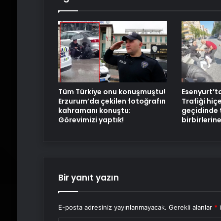
Tüm Türkiye onu konuşmuştu!
Esenyurt’t
Erzurum’da çekilen fotoğrafın
Trafiği hiç
kahramanı konuştu:
geçidinde
Görevimizi yaptık!
birbirlerine
Bir yanıt yazın
E-posta adresiniz yayınlanmayacak.
Gerekli alanlar
*
i