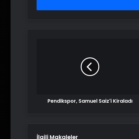
girin
Pendikspor,
Samuel
Saiz'i
Kiraladı
Pendikspor, Samuel Saiz'i Kiraladı
İlgili Makaleler