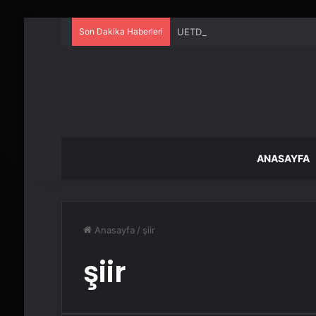
Son Dakika Haberleri
UETDS Nedir ? Uetds.com İle Akıll
ANASAYFA
Anasayfa
/
şiir
şiir