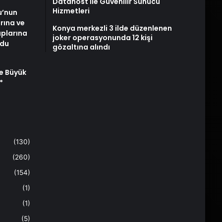
Datahost İle Güvenilir Sunucu
Hizmetleri
u’nun
arına ve
Konya merkezli 3 ilde düzenlenen
plarına
joker operasyonunda 12 kişi
ldu
gözaltına alındı
e Büyük
*
(130)
(260)
(154)
(1)
(1)
(5)