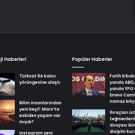
ji Haberleri
Popüler Haberler
Türksat 6A kalıcı
Fatih Erbak
yörüngesine ulaştı
yanda ABD,
yanda YPG 
Emevi Cami
namaz kılı
Bilim insanlarından
yeni keşif: Mars’ta
İhraçları i
eskiden yaşam var
teğmenleri
mıydı?
dosyası iki
disiplin ku
Instagram yeni