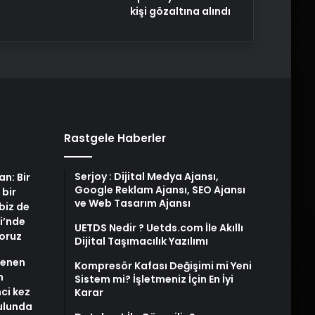
kişi gözaltına alındı
Rastgele Haberler
Serjoy : Dijital Medya Ajansı,
an: Bir
Google Reklam Ajansı, SEO Ajansı
 bir
ve Web Tasarım Ajansı
biz de
i’nde
UETDS Nedir ? Uetds.com İle Akıllı
yoruz
Dijital Taşımacılık Yazılımı
stenen
Kompresör Kafası Değişimi mi Yeni
n
Sistem mi? İşletmeniz İçin En İyi
nci kez
Karar
rulunda