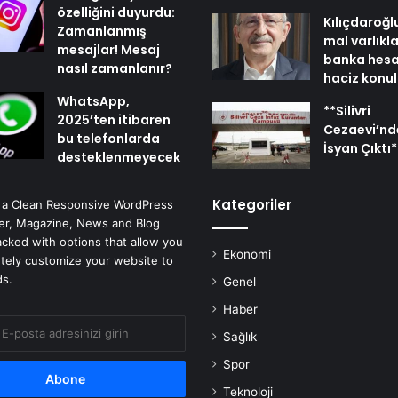
özelliğini duyurdu:
Kılıçdaroğl
Zamanlanmış
mal varlıkl
mesajlar! Mesaj
banka hesa
nasıl zamanlanır?
haciz konu
WhatsApp,
**Silivri
2025’ten itibaren
Cezaevi’nd
bu telefonlarda
İsyan Çıktı*
desteklenmeyecek
Kategoriler
 a Clean Responsive WordPress
r, Magazine, News and Blog
cked with options that allow you
Ekonomi
tely customize your website to
ds.
Genel
Haber
Sağlık
Spor
Teknoloji