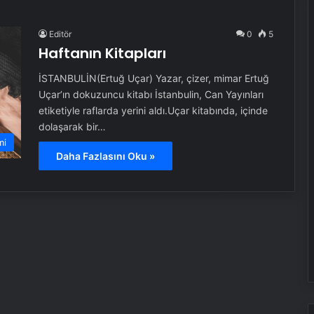
Editör
0
5
Haftanın Kitapları
İSTANBULİN(Ertuğ Uçar) Yazar, çizer, mimar Ertuğ
Uçar’ın dokuzuncu kitabı İstanbulin, Can Yayınları
etiketiyle raflarda yerini aldı.Uçar kitabında, içinde
dolaşarak bir…
mi
Daha Fazlasını Oku »