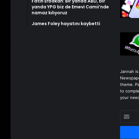
Fatih Erbakan: Bir yanda ABD, bir
yanda YPG biz de Emevi Camii’nde
namaz kılıyoruz
James Foley hayatını kaybetti
Jannah is
Newspape
theme. Pa
to comple
your nee
E-
posta
adresinizi
girin