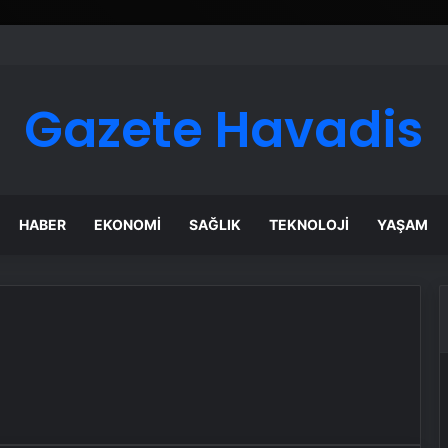
ı Dijital Taşımacılık Yazılımı
Gazete Havadis
HABER
EKONOMI
SAĞLIK
TEKNOLOJI
YAŞAM