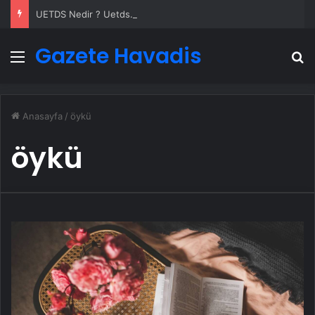
UETDS Nedir ? Uetds.com İle Akıllı Dijital Taşımacılık Yazılımı
Gazete Havadis
Menü
A
Anasayfa
/
öykü
öykü