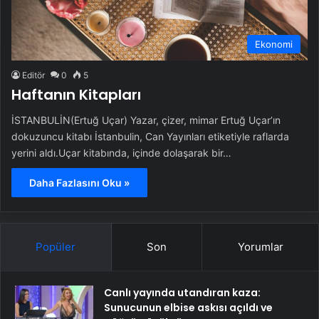
Ekonomi
Editör
0
5
Haftanın Kitapları
İSTANBULİN(Ertuğ Uçar) Yazar, çizer, mimar Ertuğ Uçar’ın
dokuzuncu kitabı İstanbulin, Can Yayınları etiketiyle raflarda
yerini aldı.Uçar kitabında, içinde dolaşarak bir…
Daha Fazlasını Oku »
Popüler
Son
Yorumlar
Canlı yayında utandıran kaza:
Sunucunun elbise askısı açıldı ve