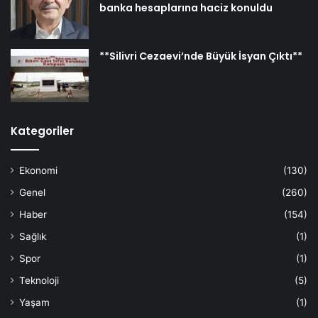
banka hesaplarına haciz konuldu
**Silivri Cezaevi’nde Büyük İsyan Çıktı**
Kategoriler
Ekonomi
(130)
Genel
(260)
Haber
(154)
Sağlık
(1)
Spor
(1)
Teknoloji
(5)
Yaşam
(1)