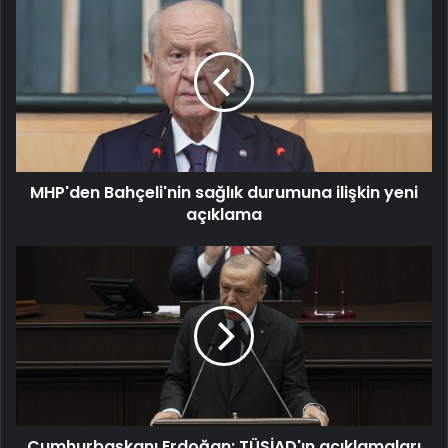
MHP'den
Bahçeli'nin
sağlık
durumuna
ilişkin
yeni
açıklama
MHP'den Bahçeli'nin sağlık durumuna ilişkin yeni
açıklama
Cumhurbaşkanı
Erdoğan:
TÜSİAD'ın
açıklamaları
haddini
aştı
Cumhurbaşkanı Erdoğan: TÜSİAD'ın açıklamaları