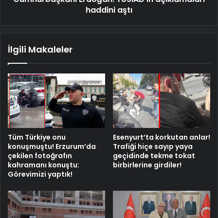
haddini aştı
İlgili Makaleler
Tüm Türkiye onu
Esenyurt’ta korkutan anlar!
konuşmuştu! Erzurum’da
Trafiği hiçe sayıp yaya
çekilen fotoğrafın
geçidinde tekme tokat
kahramanı konuştu:
birbirlerine girdiler!
Görevimizi yaptık!