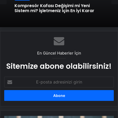
Kompresör Kafası Değişimi mi Yeni
Sistem mi? İşletmeniz İçin En İyi Karar
Genel
Datahost İle Güvenilir Sunucu Hizmetleri
En Güncel Haberler İçin
Sitemize abone olabilirsiniz!
E-
posta
adresinizi
girin