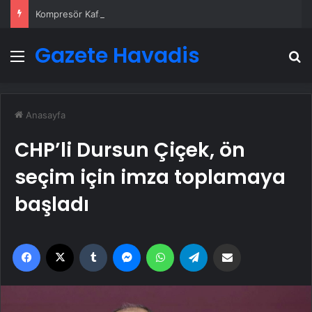
Kompresör Kafası Değişimi mi Yeni Sistem mi? İşletmeniz İçin En İyi Karar
Gazete Havadis
Menü
A
Anasayfa
CHP’li Dursun Çiçek, ön
seçim için imza toplamaya
başladı
Facebook
X
Tumblr
Messenger
WhatsApp
Telegram
Email'den paylaş