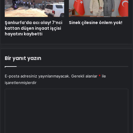
Şanlıurfa’da acı olay! 7’nci
Sinek çilesine önlem yok!
kattan düşen inşaat işçisi
hayatını kaybetti
Bir yanıt yazın
E-posta adresiniz yayınlanmayacak.
Gerekli alanlar
*
ile
işaretlenmişlerdir
Y
o
r
u
m