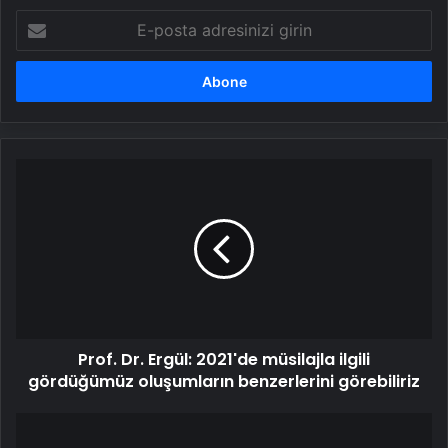
E-
posta
adresinizi
girin
Prof.
Dr.
Ergül:
2021'de
müsilajla
ilgili
gördüğümüz
oluşumların
benzerlerini
Prof. Dr. Ergül: 2021'de müsilajla ilgili
görebiliriz
gördüğümüz oluşumların benzerlerini görebiliriz
Kocaeli'de
Bıçaklı