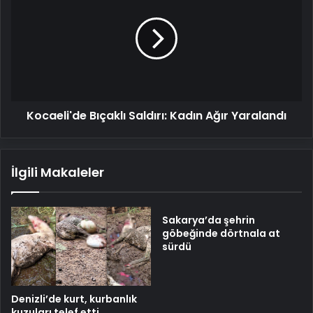
Saldırı:
Kadın
Ağır
Yaralandı
Kocaeli'de Bıçaklı Saldırı: Kadın Ağır Yaralandı
İlgili Makaleler
Sakarya’da şehrin
göbeğinde dörtnala at
sürdü
Denizli’de kurt, kurbanlık
kuzuları telef etti