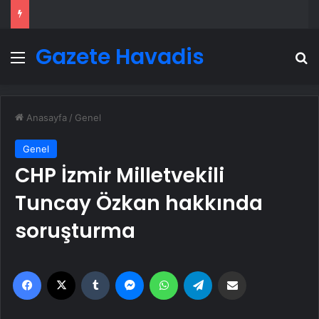
Gazete Havadis
Menü
A
Anasayfa
/
Genel
Genel
CHP İzmir Milletvekili
Tuncay Özkan hakkında
soruşturma
Facebook
X
Tumblr
Messenger
WhatsApp
Telegram
Email'den paylaş