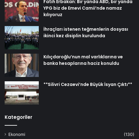
Fatih Erbakan: Bir yanda ABD, bir yanda
YPG biz de Emevi Camii’nde namaz
kılıyoruz
İhraçları istenen teğmenlerin dosyası
ikinci kez disiplin kurulunda
Kılıçdaroğlu’nun mal varlıklarına ve
banka hesaplarına haciz konuldu
**Silivri Cezaevi’nde Büyük İsyan Çıktı**
Kategoriler
Ekonomi
(130)