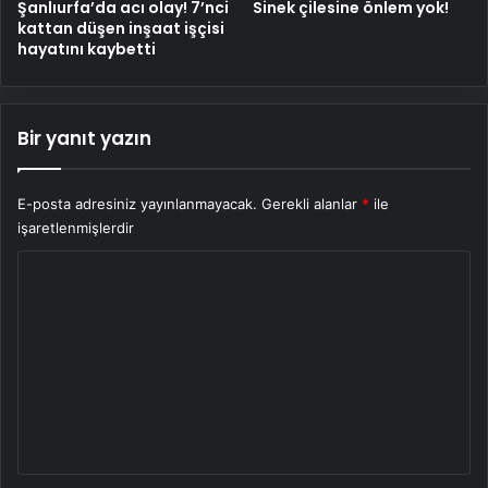
Şanlıurfa’da acı olay! 7’nci
Sinek çilesine önlem yok!
kattan düşen inşaat işçisi
hayatını kaybetti
Bir yanıt yazın
E-posta adresiniz yayınlanmayacak.
Gerekli alanlar
*
ile
işaretlenmişlerdir
Y
o
r
u
m
*