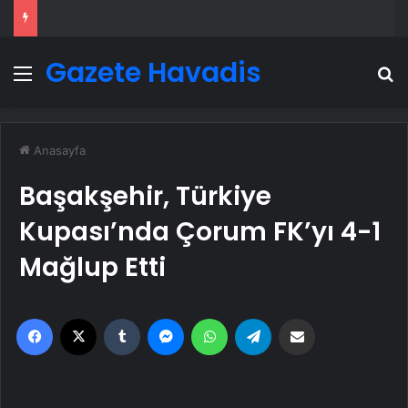
Gazete Havadis
Menü
A
Anasayfa
Başakşehir, Türkiye
Kupası’nda Çorum FK’yı 4-1
Mağlup Etti
Facebook
X
Tumblr
Messenger
WhatsApp
Telegram
Email'den paylaş