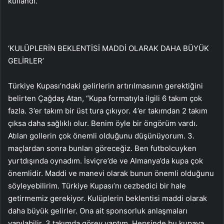
kullandı.
‘KULÜPLERİN BEKLENTİSİ MADDİ OLARAK DAHA BÜYÜK
GELİRLER’
Türkiye Kupası’ndaki gelirlerin artırılmasının gerektiğini
belirten Çağdaş Atan, “Kupa formatıyla ilgili 6 takım çok
fazla. 3’er takım bir üst tura çıkıyor. 4’er takımdan 2 takım
çıksa daha sağlıklı olur. Benim öyle bir öngörüm vardı.
Atılan gollerin çok önemli olduğunu düşünüyorum. 3.
maçlardan sonra bunları göreceğiz. Ben futbolcuyken
yurtdışında oynadım. İsviçre’de ve Almanya’da kupa çok
önemlidir. Maddi ve manevi olarak bunun önemli olduğunu
söyleyebilirim. Türkiye Kupası’nı cezbedici bir hale
getirmemiz gerekiyor. Kulüplerin beklentisi maddi olarak
daha büyük gelirler. Ona ait sponsorluk anlaşmaları
yapılabilir. 3 takımda görev yaptım. Hepsinde bu kupaya