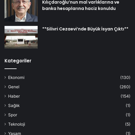
Kılıçdaroğlu’nun mal varlıklarına ve
banka hesaplarına haciz konuldu
**Silivri Cezaevi’nde Büyük İsyan Çıktı**
Kategoriler
Ekonomi
(130)
Genel
(260)
Haber
(154)
Sağlık
(1)
Spor
(1)
Teknoloji
(5)
Yaşam
(1)