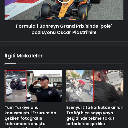
'pole'
pozisyonu
Oscar
Piastri'nin!
Formula 1 Bahreyn Grand Prix'sinde 'pole'
pozisyonu Oscar Piastri'nin!
İlgili Makaleler
Tüm Türkiye onu
Esenyurt’ta korkutan anlar!
konuşmuştu! Erzurum’da
Trafiği hiçe sayıp yaya
çekilen fotoğrafın
geçidinde tekme tokat
kahramanı konuştu:
birbirlerine girdiler!