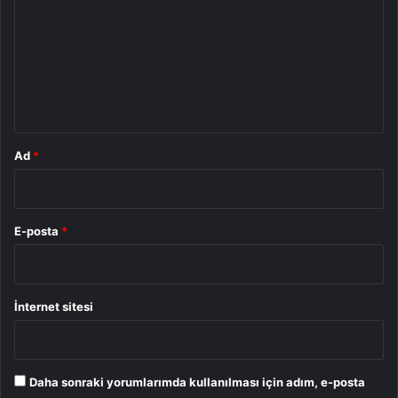
r
u
m
*
Ad
*
E-posta
*
İnternet sitesi
Daha sonraki yorumlarımda kullanılması için adım, e-posta