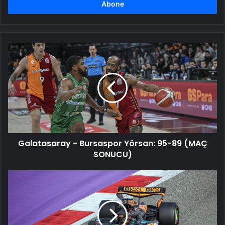
girin
Galatasaray
-
Bursaspor
Yörsan:
95-
89
(MAÇ
SONUCU)
Galatasaray - Bursaspor Yörsan: 95-89 (MAÇ
SONUCU)
Formula
1
Bahreyn
Grand
Prix'sinde