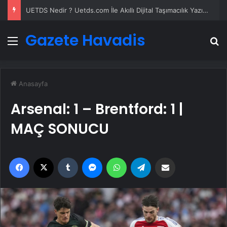
UETDS Nedir ? Uetds.com İle Akıllı Dijital Taşımacılık Yazılımı
Gazete Havadis
Menü
A
Anasayfa
Arsenal: 1 – Brentford: 1 |
MAÇ SONUCU
Facebook
X
Tumblr
Messenger
WhatsApp
Telegram
Email'den paylaş