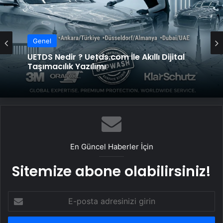
Genel
Genel
Kompresör Kafası Değişimi mi Yeni
Sistem mi? İşletmeniz İçin En İyi Karar
UETDS Nedir ? Uetds.com İle Akıllı Dijital
Taşımacılık Yazılımı
En Güncel Haberler İçin
Sitemize abone olabilirsiniz!
E-
posta
adresinizi