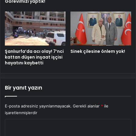
Görevimizi yaptık!
Şanlıurfa’da acı olay! 7’nci
Sinek çilesine önlem yok!
kattan düşen inşaat işçisi
hayatını kaybetti
Bir yanıt yazın
E-posta adresiniz yayınlanmayacak.
Gerekli alanlar
*
ile
işaretlenmişlerdir
Y
o