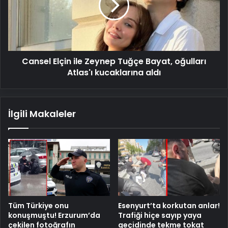
Tuğçe
Bayat,
oğulları
Atlas'ı
kucaklarına
Cansel Elçin ile Zeynep Tuğçe Bayat, oğulları
aldı
Atlas'ı kucaklarına aldı
İlgili Makaleler
Tüm Türkiye onu
Esenyurt’ta korkutan anlar!
konuşmuştu! Erzurum’da
Trafiği hiçe sayıp yaya
çekilen fotoğrafın
geçidinde tekme tokat