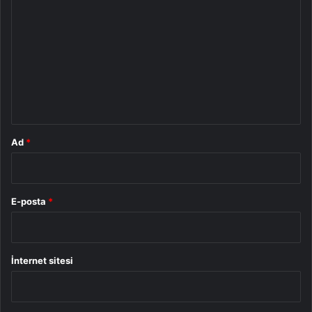
o
r
u
m
*
Ad
*
E-posta
*
İnternet sitesi