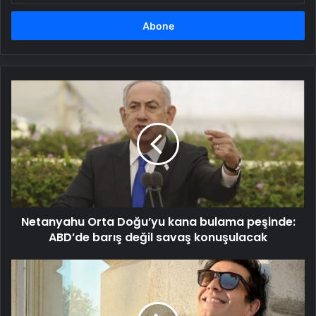
adresinizi
girin
Netanyahu
Orta
Doğu’yu
kana
bulama
peşinde:
ABD’de
barış
değil
Netanyahu Orta Doğu’yu kana bulama peşinde:
savaş
konuşulacak
ABD’de barış değil savaş konuşulacak
Cansel
Elçin
ile
Zeynep