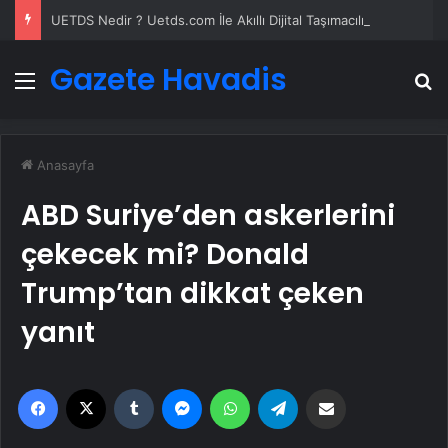
UETDS Nedir ? Uetds.com İle Akıllı Dijital Taşımacılık Yazılımı
Gazete Havadis
Menü
A
Anasayfa
ABD Suriye’den askerlerini
çekecek mi? Donald
Trump’tan dikkat çeken
yanıt
Facebook
X
Tumblr
Messenger
WhatsApp
Telegram
Email'den paylaş