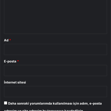
r
u
m
*
Ad
*
E-posta
*
İnternet sitesi
Daha sonraki yorumlarımda kullanılması için adım, e-posta
adresim ve site adresim bu tarayıcıya kaydedilsin.