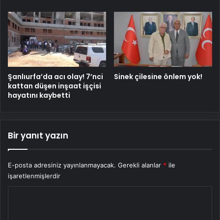
Şanlıurfa’da acı olay! 7’nci
Sinek çilesine önlem yok!
kattan düşen inşaat işçisi
hayatını kaybetti
Bir yanıt yazın
E-posta adresiniz yayınlanmayacak.
Gerekli alanlar
*
ile
işaretlenmişlerdir
Y
o