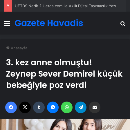
UETDS Nedir ? Uetds.com İle Akıllı Dijital Taşımacılık Yazılımı
Gazete Havadis
Menü
A
Anasayfa
3. kez anne olmuştu!
Zeynep Sever Demirel küçük
bebeğiyle poz verdi
Facebook
X
Tumblr
Messenger
WhatsApp
Telegram
Email'den paylaş