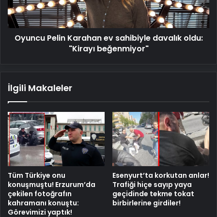
oldu:
"Kirayı
beğenmiyor"
Oyuncu Pelin Karahan ev sahibiyle davalık oldu:
"Kirayı beğenmiyor"
İlgili Makaleler
Tüm Türkiye onu
Esenyurt’ta korkutan anlar!
konuşmuştu! Erzurum’da
Trafiği hiçe sayıp yaya
çekilen fotoğrafın
geçidinde tekme tokat
kahramanı konuştu:
birbirlerine girdiler!
Görevimizi yaptık!