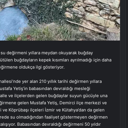
ık su değirmeni yıllara meydan okuyarak buğday
ülen buğdayların kepek kısımları ayrılmadığı için daha
eğirmene oldukça ilgi gösteriyor.
llesi’nde yer alan 210 yıllık tarihi değirmen yıllara
tafa Yetiş’in babasından devraldığı mesleği
alle ve ilçelerden gelen buğdaylar suyun gücüyle una
değirmene gelen Mustafa Yetiş, Demirci ilçe merkezi ve
di ve Köprübaşı ilçeleri İzmir ve Kütahya’dan da gelen
 derede su olmadığından faaliyet göstermeyen değirmen
çalışıyor. Babasından devraldığı değirmeni 50 yıldır