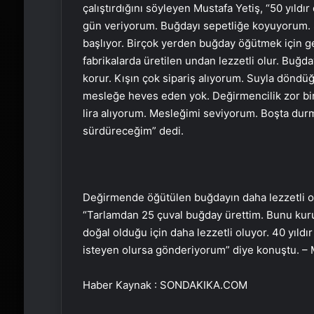
çalıştırdığını söyleyen Mustafa Yetiş, “50 yıldı
gün veriyorum. Buğdayı sepetliğe koyuyorum
başlıyor. Birçok yerden buğday öğütmek için ge
fabrikalarda üretilen undan lezzetli olur. Buğda
korur. Kışın çok sipariş alıyorum. Suyla döndü
mesleğe heves eden yok. Değirmencilik zor bi
lira alıyorum. Mesleğimi seviyorum. Boşta dur
sürdüreceğim” dedi.
Değirmende öğütülen buğdayın daha lezzetli oldu
“Tarlamdan 25 çuval buğday ürettim. Bunu kuru
doğal olduğu için daha lezzetli oluyor. 40 yı
isteyen olursa gönderiyorum” diye konuştu. 
Haber Kaynak : SONDAKIKA.COM