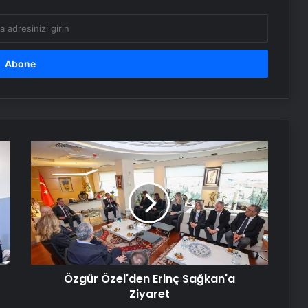
tokat birbirlerine girdiler!
Şanlıurfa’da acı olay! 7’nci kattan
düşen inşaat işçisi hayatını kaybetti
Sinek çilesine önlem yok!
Özgür
Konya merkezli 3 ilde düzenlenen
Özel'den
joker operasyonunda 12 kişi
Erinç
gözaltına alındı
Sağkan'a
Ziyaret
Gaziemir Belediyesi’ne açık alanda
“vahşi çöp depolama” cezası
Özgür Özel'den Erinç Sağkan'a
Dünyaca ünlü bilim insanından
Ziyaret
korkutan fast-food ve şeker uyarısı:
Beyni uyuşturuyor, bırakınca