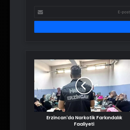
E-
posta
adresinizi
girin
Erzincan'da
Narkotik
Farkındalık
Faaliyeti
Erzincan'da Narkotik Farkındalık
Faaliyeti