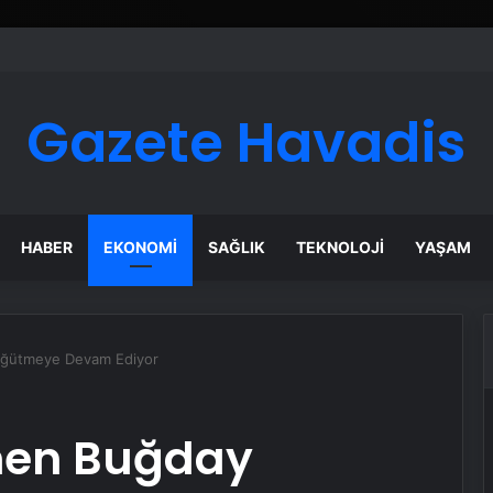
ı Dijital Taşımacılık Yazılımı
Gazete Havadis
HABER
EKONOMI
SAĞLIK
TEKNOLOJI
YAŞAM
 Öğütmeye Devam Ediyor
rmen Buğday