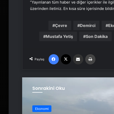
“Yayınlanan tüm haber ve diğer içerikler ile ilgil
üzerinden iletiniz. En kısa süre içerisinde bildi
Çevre
Demirci
Ek
Mustafa Yetiş
Son Dakika
Facebook
X
Email'den paylaş
Yaz
Paylaş
Sonrakini Oku
Ekonomi