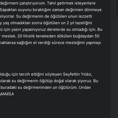
r değirmeni çalıştırıyorum. Tahıl getirmek isteyenlere
. Sapaktan suyunu bıraktığım zaman değirmen dönmeye
liyorlar. Su değirmenin de öğütülen unun lezzetti
y yaş olmadıktan sonra öğütülen un 2 yıl tazeliğini
ğü için yazın yapamıyoruz derelerde su olmadığı için. Bu
r meslek. 20 litrelik tenekeden dökülen buğdaydan 50
maktansa sağlığım el verdiği sürece mesleğimi yapmayı
Şanlıurfa’da öğrencileri taşıyan
servis TIR’a çarptı: 8’i öğrenci 9
ğu için tercih ettiğini söyleyen Seyfettin Yıldız,
yaralı
tarak su değirmenin öğütüp doğal olarak yiyoruz. Bu
ldır buradaki su değirmeninden un öğütürüm. Undan
Tüm Türkiye onu konuşmuştu!
– MANİSA
Erzurum’da çekilen fotoğrafın
kahramanı konuştu: Görevimizi
yaptık!
Esenyurt’ta korkutan anlar! Trafiği