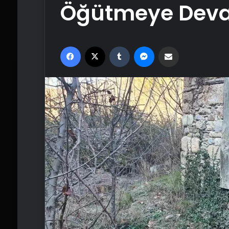
Öğütmeye Deva
Facebook
X
Tumblr
Messenger
Email'den paylaş