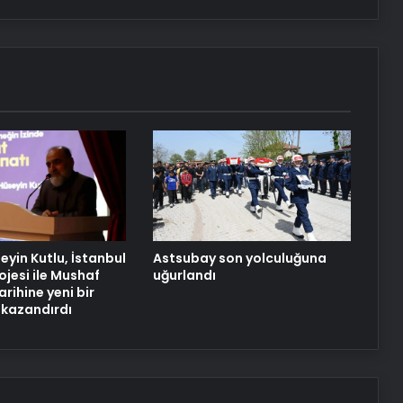
depresyona sokuyor
O ilimizde ele geçirildi ekipler
inanamadı: Napolyon ve Osmanlı
dönemine ait!
Manisa’da otomobil, motosiklete
çarptı: 2 ölü
eyin Kutlu, İstanbul
Astsubay son yolculuğuna
ojesi ile Mushaf
uğurlandı
arihine yeni bir
 kazandırdı