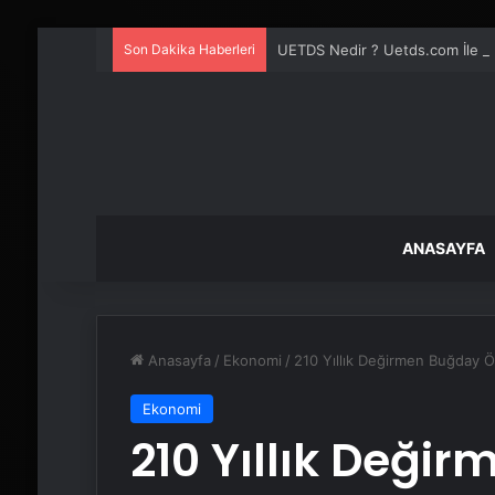
Son Dakika Haberleri
UETDS Nedir ? Uetds.com İle Akıll
ANASAYFA
Anasayfa
/
Ekonomi
/
210 Yıllık Değirmen Buğday
Ekonomi
210 Yıllık Deği